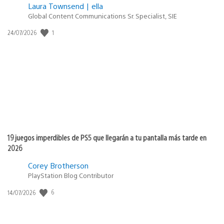
Laura Townsend | ella
Global Content Communications Sr. Specialist, SIE
1
Fecha
24/07/2026
de
publicación:
19 juegos imperdibles de PS5 que llegarán a tu pantalla más tarde en
2026
Corey Brotherson
PlayStation Blog Contributor
6
Fecha
14/07/2026
de
publicación: