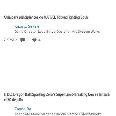
Guía para principiantes de MARVEL Tōkon: Fighting Souls
Kazuto Sekine
Game Director, Lead Battle Designer, Arc System Works
1
4
Fecha
21/07/2026
de
publicación:
El DLC Dragon Ball: Sparking Zero’s Super Limit-Breaking Neo se lanzará
el 30 de julio
Zanda Ra
Associate Brand Manager, Bandai Namco Entertainment