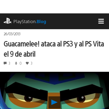
Pasa
al
contenido
playstation.com
PlayStation
.Blog
MEN
26/03/2013
Guacamelee! ataca al PS3 y al PS Vita
el 9 de abril
3
0
3
Reproducir
Guacamelee!