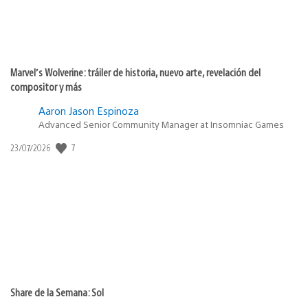
Marvel’s Wolverine: tráiler de historia, nuevo arte, revelación del
compositor y más
Aaron Jason Espinoza
Advanced Senior Community Manager at Insomniac Games
7
Fecha
23/07/2026
de
publicación:
Share de la Semana: Sol