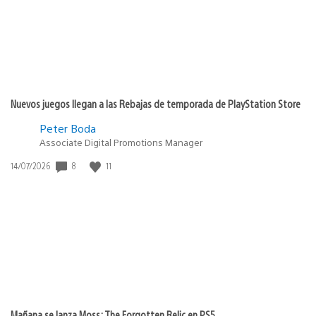
Nuevos juegos llegan a las Rebajas de temporada de PlayStation Store
Peter Boda
Associate Digital Promotions Manager
8
11
Fecha
14/07/2026
de
publicación:
Mañana se lanza Moss: The Forgotten Relic en PS5