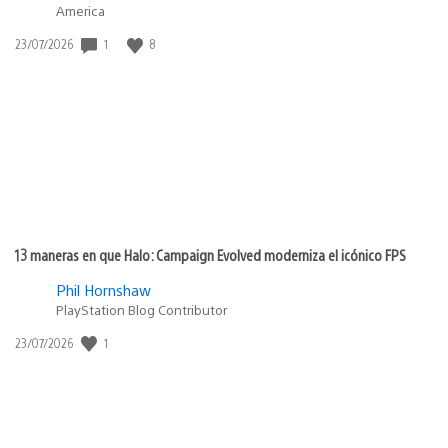
America
1
8
Fecha
23/07/2026
de
publicación:
13 maneras en que Halo: Campaign Evolved moderniza el icónico FPS
Phil Hornshaw
PlayStation Blog Contributor
1
Fecha
23/07/2026
de
publicación: