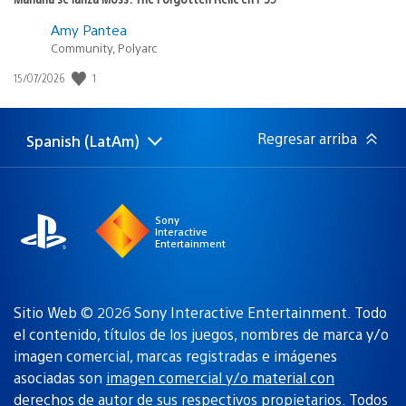
Amy Pantea
Community, Polyarc
1
Fecha
15/07/2026
de
publicación:
Regresar arriba
Spanish (LatAm)
Elige
Región
una
actual:
región
Sony
Interactive
Entertainment
Sitio Web © 2026 Sony Interactive Entertainment. Todo
el contenido, títulos de los juegos, nombres de marca y/o
imagen comercial, marcas registradas e imágenes
asociadas son
imagen comercial y/o material con
derechos de autor de sus respectivos propietarios
. Todos