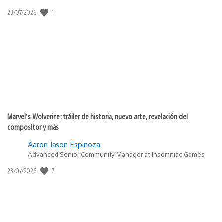
1
Fecha
23/07/2026
de
publicación:
Marvel’s Wolverine: tráiler de historia, nuevo arte, revelación del
compositor y más
Aaron Jason Espinoza
Advanced Senior Community Manager at Insomniac Games
7
Fecha
23/07/2026
de
publicación: