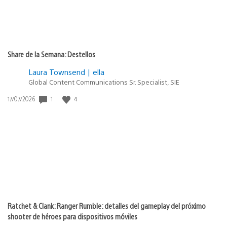
Share de la Semana: Destellos
Laura Townsend | ella
Global Content Communications Sr. Specialist, SIE
1
4
Fecha
17/07/2026
de
publicación:
Ratchet & Clank: Ranger Rumble: detalles del gameplay del próximo
shooter de héroes para dispositivos móviles