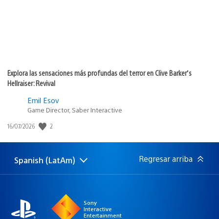
Explora las sensaciones más profundas del terror en Clive Barker’s
Hellraiser: Revival
Emil Esov
Game Director, Saber Interactive
2
Fecha
16/07/2026
de
publicación:
Regresar arriba
Spanish (LatAm)
Elige
Región
una
actual:
región
Sony
Interactive
Entertainment