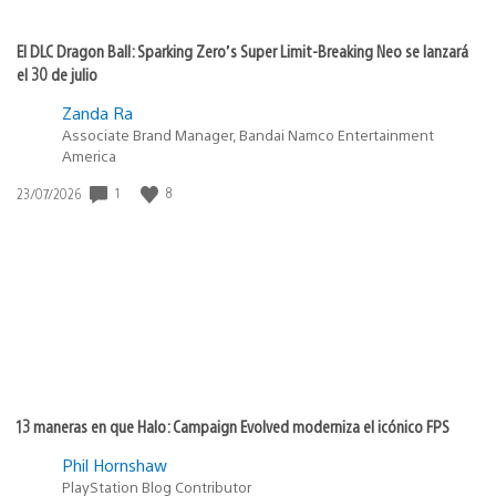
El DLC Dragon Ball: Sparking Zero’s Super Limit-Breaking Neo se lanzará
el 30 de julio
Zanda Ra
Associate Brand Manager, Bandai Namco Entertainment
America
1
8
Fecha
23/07/2026
de
publicación:
13 maneras en que Halo: Campaign Evolved moderniza el icónico FPS
Phil Hornshaw
PlayStation Blog Contributor