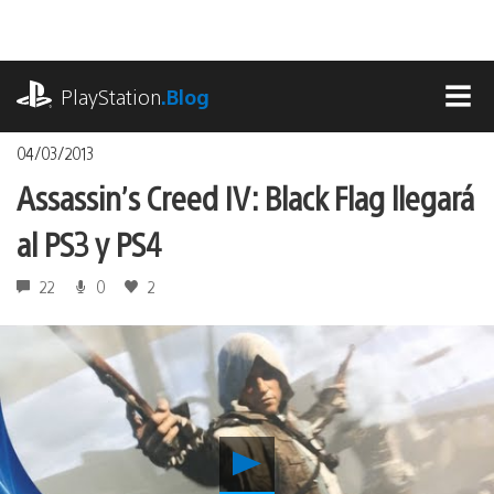
Pasa
al
contenido
playstation.com
PlayStation
.Blog
MEN
04/03/2013
Assassin’s Creed IV: Black Flag llegará
al PS3 y PS4
22
0
2
Reproducir
Assassin’s