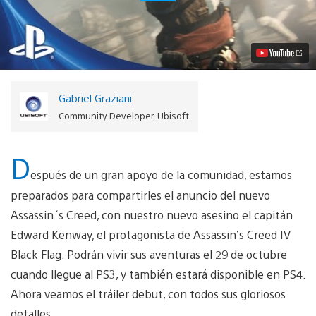
Creed
IV:
Black
Flag
llegará
al
PS3
y
Gabriel Graziani
PS4
Video
Community Developer, Ubisoft
D
espués de un gran apoyo de la comunidad, estamos
preparados para compartirles el anuncio del nuevo
Assassin´s Creed, con nuestro nuevo asesino el capitán
Edward Kenway, el protagonista de Assassin’s Creed IV
Black Flag. Podrán vivir sus aventuras el 29 de octubre
cuando llegue al PS3, y también estará disponible en PS4.
Ahora veamos el tráiler debut, con todos sus gloriosos
detalles.