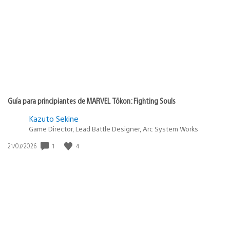
Guía para principiantes de MARVEL Tōkon: Fighting Souls
Kazuto Sekine
Game Director, Lead Battle Designer, Arc System Works
1
4
Fecha
21/07/2026
de
publicación: