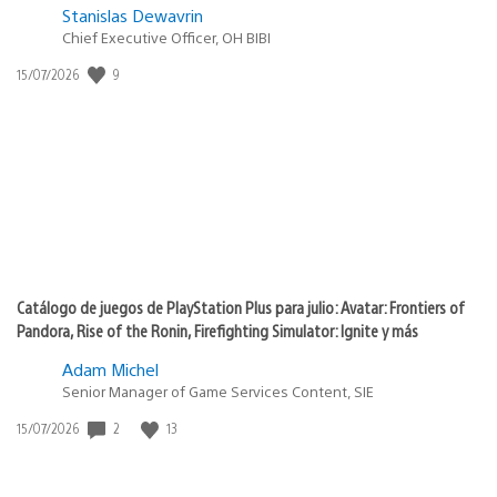
Stanislas Dewavrin
Chief Executive Officer, OH BIBI
9
Fecha
15/07/2026
de
publicación:
Catálogo de juegos de PlayStation Plus para julio: Avatar: Frontiers of
Pandora, Rise of the Ronin, Firefighting Simulator: Ignite y más
Adam Michel
Senior Manager of Game Services Content, SIE
2
13
Fecha
15/07/2026
de
publicación: