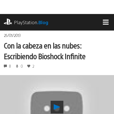
Pasa
al
contenido
playstation.com
PlayStation
.Blog
MEN
25/01/2013
Con la cabeza en las nubes:
Escribiendo Bioshock Infinite
8
0
2
Reproducir
Con