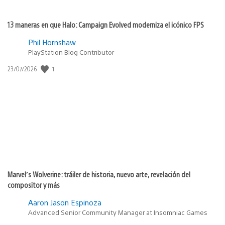
13 maneras en que Halo: Campaign Evolved moderniza el icónico FPS
Phil Hornshaw
PlayStation Blog Contributor
1
Fecha
23/07/2026
de
publicación:
Marvel’s Wolverine: tráiler de historia, nuevo arte, revelación del
compositor y más
Aaron Jason Espinoza
Advanced Senior Community Manager at Insomniac Games