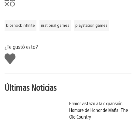
bioshock infinite
irrational games
playstation games
¿Te gustó esto?
Me
gusta
Últimas Noticias
Primer vistazo a la expansión
Hombre de Honor de Mafia: The
Old Country