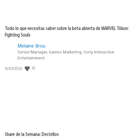
Todo lo que necesitas saber sobre la beta abierta de MARVEL Tōkon:
Fighting Souls
Melaine Brou
Senior Manager, Games Marketing, Sony Interactive
Entertainment
10
Fecha
16/07/2026
de
publicación:
Share de la Semana: Destellos