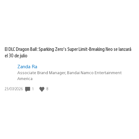
El DLC Dragon Ball: Sparking Zero’s Super Limit-Breaking Neo se lanzará
el 30 de julio
Zanda Ra
Associate Brand Manager, Bandai Namco Entertainment
America
1
8
Fecha
23/07/2026
de
publicación: