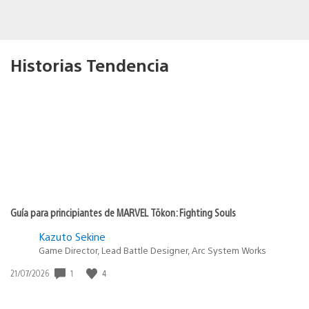
Historias Tendencia
Guía para principiantes de MARVEL Tōkon: Fighting Souls
Kazuto Sekine
Game Director, Lead Battle Designer, Arc System Works
1
4
Fecha
21/07/2026
de
publicación: