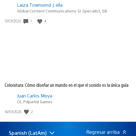
Laura Townsend | ella
Global Content Communications Sr. Specialist, SIE
1
4
Fecha
17/07/2026
de
publicación:
Coloratura: Cómo diseñar un mundo en el que el sonido es la única guía
Juan Carlos Moya
CE, Pdpartid Games
2
Fecha
14/07/2026
de
publicación:
Regresar arriba
Spanish (LatAm)
Elige
Región