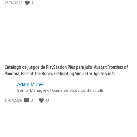
7
Fecha
23/07/2026
de
publicación:
Catálogo de juegos de PlayStation Plus para julio: Avatar: Frontiers of
Pandora, Rise of the Ronin, Firefighting Simulator: Ignite y más
Adam Michel
Senior Manager of Game Services Content, SIE
2
13
Fecha
15/07/2026
de
publicación: