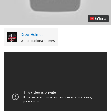
la
cabeza
en
las
nubes:
Escribiendo
Bioshock
Infinite
Drew Holmes
Video
Writer, Irrational Games