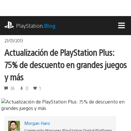
Pasa
al
contenido
playstation.com
PlayStation
.Blog
MEN
21/01/2013
Actualización de PlayStation Plus:
75% de descuento en grandes juegos
y más
36
0
1
Morgan Haro
Community Manager, PlayStation Digital Platforms