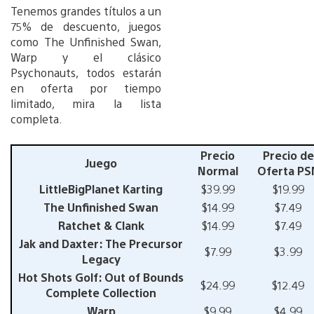
Tenemos grandes títulos a un
75% de descuento, juegos
como The Unfinished Swan,
Warp y el clásico
Psychonauts, todos estarán
en oferta por tiempo
limitado, mira la lista
completa.
Precio
Precio de
Juego
Normal
Oferta PS
LittleBigPlanet Karting
$39.99
$19.99
The Unfinished Swan
$14.99
$7.49
Ratchet & Clank
$14.99
$7.49
Jak and Daxter: The Precursor
$7.99
$3.99
Legacy
Hot Shots Golf: Out of Bounds
$24.99
$12.49
Complete Collection
Warp
$9.99
$4.99