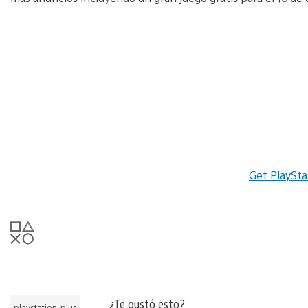
Get PlaySta
¿Te gustó esto?
playstation-plus