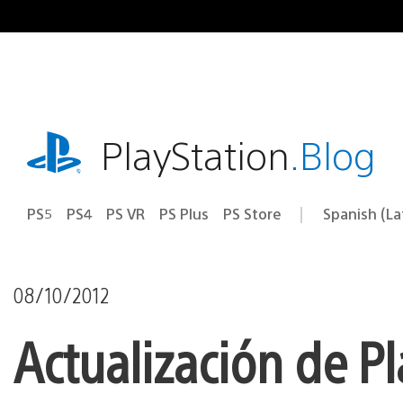
Pasa
al
contenido
playstation.com
PlayStation
.Blog
PS5
PS4
PS VR
PS Plus
PS Store
Spanish (L
Elige
Región
una
actual:
región
08/10/2012
Actualización de Pl