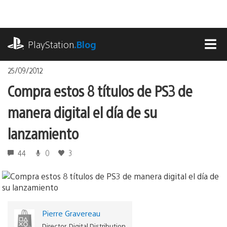
Pasa
al
contenido
playstation.com
PlayStation
.Blog
MEN
25/09/2012
Compra estos 8 títulos de PS3 de
manera digital el día de su
lanzamiento
44
0
3
Pierre Gravereau
Director, Digital Distribution