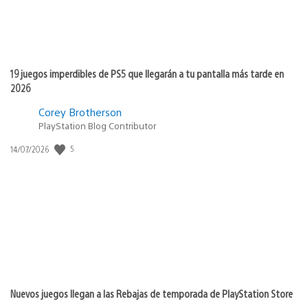
19 juegos imperdibles de PS5 que llegarán a tu pantalla más tarde en
2026
Corey Brotherson
PlayStation Blog Contributor
5
Fecha
14/07/2026
de
publicación:
Nuevos juegos llegan a las Rebajas de temporada de PlayStation Store