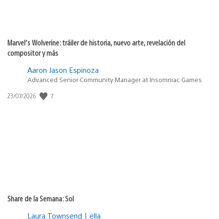
Marvel’s Wolverine: tráiler de historia, nuevo arte, revelación del
compositor y más
Aaron Jason Espinoza
Advanced Senior Community Manager at Insomniac Games
7
Fecha
23/07/2026
de
publicación:
Share de la Semana: Sol
Laura Townsend | ella