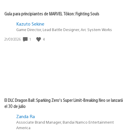
Guía para principiantes de MARVEL Tōkon: Fighting Souls
Kazuto Sekine
Game Director, Lead Battle Designer, Arc System Works
1
4
Fecha
21/07/2026
de
publicación:
El DLC Dragon Ball: Sparking Zero’s Super Limit-Breaking Neo se lanzará
el 30 de julio
Zanda Ra
Associate Brand Manager, Bandai Namco Entertainment
America