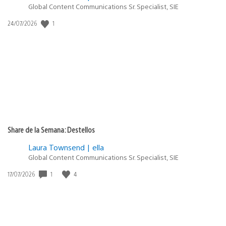
Global Content Communications Sr. Specialist, SIE
1
Fecha
24/07/2026
de
publicación:
Share de la Semana: Destellos
Laura Townsend | ella
Global Content Communications Sr. Specialist, SIE
1
4
Fecha
17/07/2026
de
publicación: