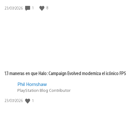
1
8
Fecha
23/07/2026
de
publicación:
13 maneras en que Halo: Campaign Evolved moderniza el icónico FPS
Phil Hornshaw
PlayStation Blog Contributor
1
Fecha
23/07/2026
de
publicación: