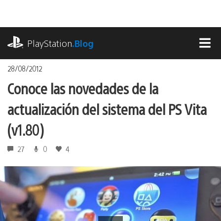
Pasa
al
contenido
playstation.com
PlayStation
.Blog
MEN
28/08/2012
Conoce las novedades de la
actualización del sistema del PS Vita
(v1.80)
27
0
4