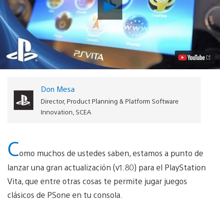
Reproducir
Conoce
las
novedades
de
la
actualización
del
sistema
del
Don Mesa
PS
Vita
Director, Product Planning & Platform Software
(v1.80)
Innovation, SCEA
Video
C
omo muchos de ustedes saben, estamos a punto de
lanzar una gran actualización (v1.80) para el PlayStation
Vita, que entre otras cosas te permite jugar juegos
clásicos de PSone en tu consola.