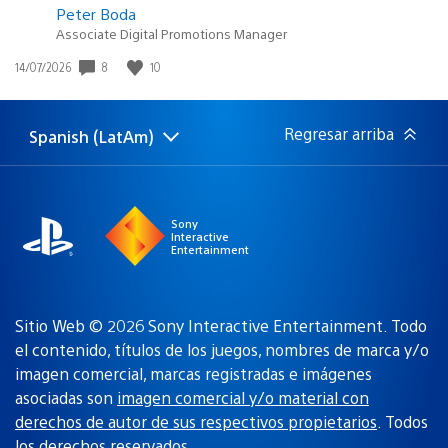
Peter Boda
Associate Digital Promotions Manager
8
10
Fecha
14/07/2026
de
publicación:
Regresar arriba
Spanish (LatAm)
Elige
Región
una
actual:
región
Sony
Interactive
Entertainment
Sitio Web © 2026 Sony Interactive Entertainment. Todo
el contenido, títulos de los juegos, nombres de marca y/o
imagen comercial, marcas registradas e imágenes
asociadas son
imagen comercial y/o material con
derechos de autor de sus respectivos propietarios
. Todos
los derechos reservados.