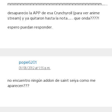
mmmmmmmmmmmmmmmmmmmmmmmmmmmmm…..
desaparecio la APP de esa Crunchyroll (para ver anime
stream) y ya quitaron hasta la nota….. que onda????!
espero puedan responder.
pope6201
01/08/2012 at 5:55 p.m.
no encuentro ningún addon de saint seiya como me
aparecen???