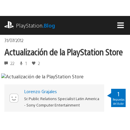
Pasa
al
contenido
playstation.com
PlayStation
.Blog
MEN
31/07/2012
Actualización de la PlayStation Store
22
1
2
Lorenzo Grajales
1
Sr. Public Relations Specialist Latin America
Respuestas
del Autor
- Sony Computer Entertainment