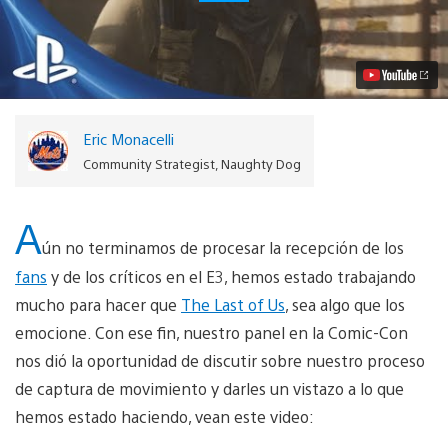
video
de
The
Last
of
Us:
La
casa
Eric Monacelli
segura
de
Community Strategist, Naughty Dog
Bill
Video
A
ún no terminamos de procesar la recepción de los
fans
y de los críticos en el E3, hemos estado trabajando
mucho para hacer que
The Last of Us
, sea algo que los
emocione. Con ese fin, nuestro panel en la Comic-Con
nos dió la oportunidad de discutir sobre nuestro proceso
de captura de movimiento y darles un vistazo a lo que
hemos estado haciendo, vean este video: