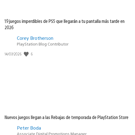
19 juegos imperdibles de PS5 que llegarán a tu pantalla más tarde en
2026
Corey Brotherson
PlayStation Blog Contributor
6
Fecha
14/07/2026
de
publicación:
Nuevos juegos llegan a las Rebajas de temporada de PlayStation Store
Peter Boda
Associate Digital Promotions Manager