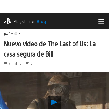
Pasa
al
contenido
playstation.com
PlayStation
.Blog
MEN
14/07/2012
Nuevo video de The Last of Us: La
casa segura de Bill
3
0
2
Reproducir
Nuevo