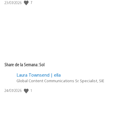
7
Fecha
23/07/2026
de
publicación:
Share de la Semana: Sol
Laura Townsend | ella
Global Content Communications Sr. Specialist, SIE
1
Fecha
24/07/2026
de
publicación: