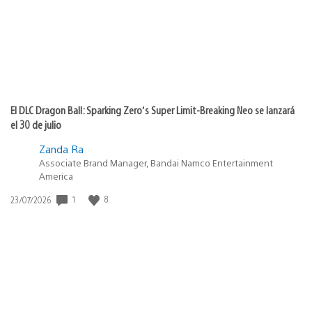
El DLC Dragon Ball: Sparking Zero’s Super Limit-Breaking Neo se lanzará
el 30 de julio
Zanda Ra
Associate Brand Manager, Bandai Namco Entertainment
America
1
8
Fecha
23/07/2026
de
publicación: