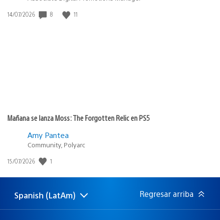
8
11
Fecha
14/07/2026
de
publicación:
Mañana se lanza Moss: The Forgotten Relic en PS5
Amy Pantea
Community, Polyarc
1
Fecha
15/07/2026
de
publicación:
Regresar arriba
Spanish (LatAm)
Elige
Región
una
actual:
región