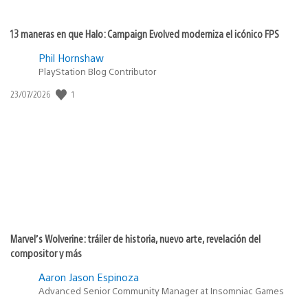
13 maneras en que Halo: Campaign Evolved moderniza el icónico FPS
Phil Hornshaw
PlayStation Blog Contributor
1
Fecha
23/07/2026
de
publicación:
Marvel’s Wolverine: tráiler de historia, nuevo arte, revelación del
compositor y más
Aaron Jason Espinoza
Advanced Senior Community Manager at Insomniac Games