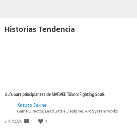
Historias Tendencia
Guía para principiantes de MARVEL Tōkon: Fighting Souls
Kazuto Sekine
Game Director, Lead Battle Designer, Arc System Works
1
4
Fecha
21/07/2026
de
publicación: