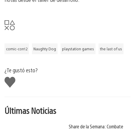
comic-con12
Naughty Dog
playstation games
the last of us
¿Te gustó esto?
Me
gusta
Últimas Noticias
Share de la Semana: Combate