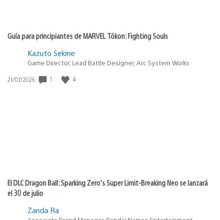
Guía para principiantes de MARVEL Tōkon: Fighting Souls
Kazuto Sekine
Game Director, Lead Battle Designer, Arc System Works
1
4
Fecha
21/07/2026
de
publicación:
El DLC Dragon Ball: Sparking Zero’s Super Limit-Breaking Neo se lanzará
el 30 de julio
Zanda Ra
Associate Brand Manager, Bandai Namco Entertainment