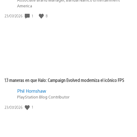
America
1
8
Fecha
23/07/2026
de
publicación:
13 maneras en que Halo: Campaign Evolved moderniza el icónico FPS
Phil Hornshaw
PlayStation Blog Contributor
1
Fecha
23/07/2026
de
publicación: