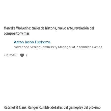
Marvel’s Wolverine: tráiler de historia, nuevo arte, revelación del
compositor y más
Aaron Jason Espinoza
Advanced Senior Community Manager at Insomniac Games
7
Fecha
23/07/2026
de
publicación:
Ratchet & Clank: Ranger Rumble: detalles del gameplay del próximo