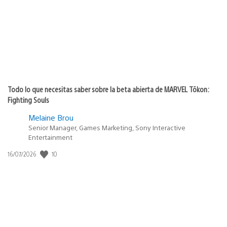
publicación:
Todo lo que necesitas saber sobre la beta abierta de MARVEL Tōkon:
Fighting Souls
Melaine Brou
Senior Manager, Games Marketing, Sony Interactive
Entertainment
10
Fecha
16/07/2026
de
publicación: