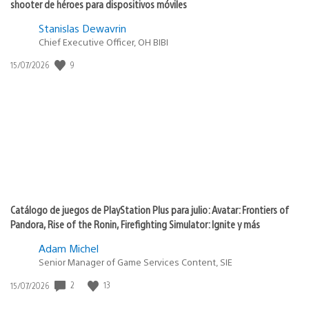
shooter de héroes para dispositivos móviles
Stanislas Dewavrin
Chief Executive Officer, OH BIBI
9
Fecha
15/07/2026
de
publicación:
Catálogo de juegos de PlayStation Plus para julio: Avatar: Frontiers of
Pandora, Rise of the Ronin, Firefighting Simulator: Ignite y más
Adam Michel
Senior Manager of Game Services Content, SIE
2
13
Fecha
15/07/2026
de