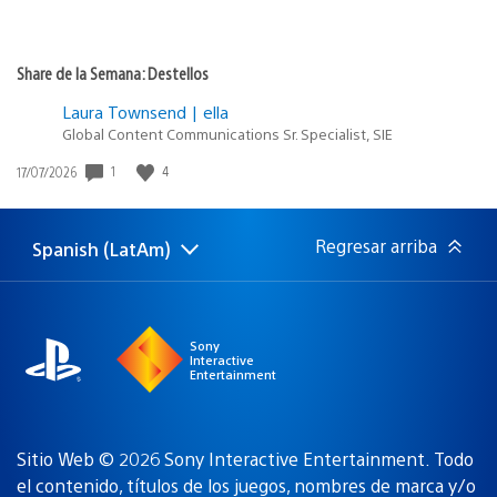
Share de la Semana: Destellos
Laura Townsend | ella
Global Content Communications Sr. Specialist, SIE
1
4
Fecha
17/07/2026
de
publicación:
Regresar arriba
Spanish (LatAm)
Elige
Región
una
actual:
región
Sony
Interactive
Entertainment
Sitio Web © 2026 Sony Interactive Entertainment. Todo
el contenido, títulos de los juegos, nombres de marca y/o