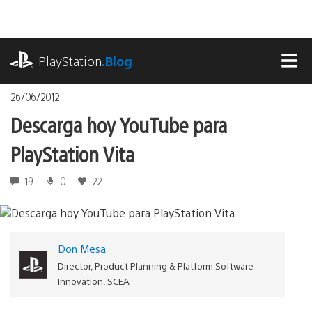
Pasa
al
contenido
playstation.com
PlayStation
.Blog
MEN
26/06/2012
Descarga hoy YouTube para
PlayStation Vita
19
0
22
Don Mesa
Director, Product Planning & Platform Software
Innovation, SCEA