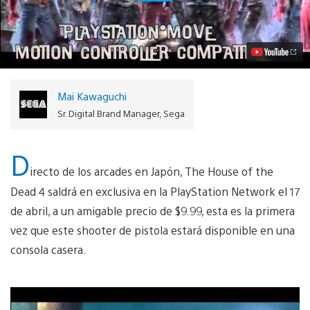
House
of
the
Dead
4
en
camino
a
Mai Kawaguchi
la
PSN
Sr. Digital Brand Manager, Sega
Video
D
irecto de los arcades en Japón, The House of the
Dead 4 saldrá en exclusiva en la PlayStation Network el 17
de abril, a un amigable precio de $9.99, esta es la primera
vez que este shooter de pistola estará disponible en una
consola casera.