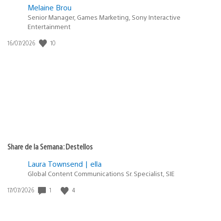
Melaine Brou
Senior Manager, Games Marketing, Sony Interactive
Entertainment
10
Fecha
16/07/2026
de
publicación:
Share de la Semana: Destellos
Laura Townsend | ella
Global Content Communications Sr. Specialist, SIE
1
4
Fecha
17/07/2026
de
publicación: