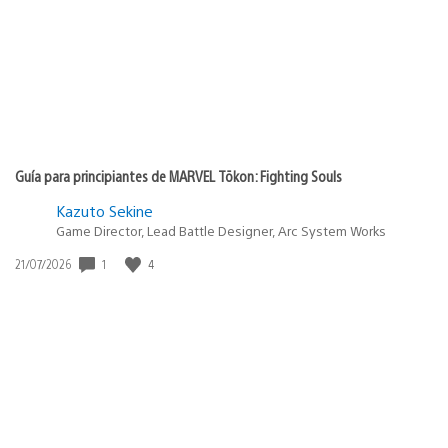
Guía para principiantes de MARVEL Tōkon: Fighting Souls
Kazuto Sekine
Game Director, Lead Battle Designer, Arc System Works
1
4
Fecha
21/07/2026
de
publicación: