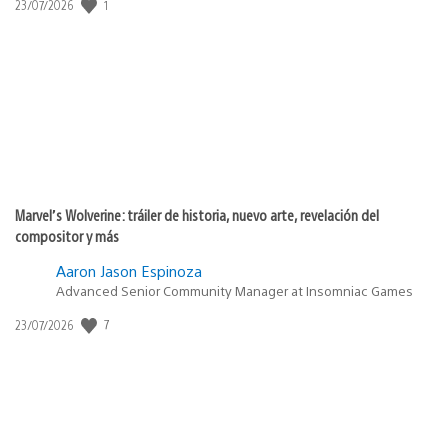
1
Fecha
23/07/2026
de
publicación:
Marvel’s Wolverine: tráiler de historia, nuevo arte, revelación del
compositor y más
Aaron Jason Espinoza
Advanced Senior Community Manager at Insomniac Games
7
Fecha
23/07/2026
de
publicación: