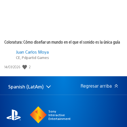
Coloratura: Cómo diseñar un mundo en el que el sonido es la única guía
Juan Carlos Moya
CE, Pdpartid Games
2
Fecha
14/07/2026
de
publicación:
Regresar arriba
Spanish (LatAm)
Elige
Región
una
actual:
región
Sony
Interactive
Entertainment