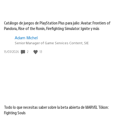
Catálogo de juegos de PlayStation Plus para julio: Avatar: Frontiers of
Pandora, Rise of the Ronin, Firefighting Simulator: Ignite y más
Adam Michel
Senior Manager of Game Services Content, SIE
2
13
Fecha
15/07/2026
de
publicación:
Todo lo que necesitas saber sobre la beta abierta de MARVEL Tōkon:
Fighting Souls