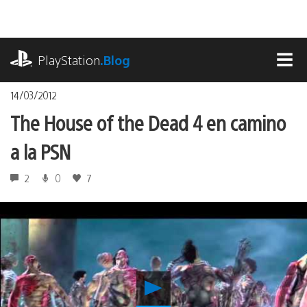
Pasa
al
contenido
playstation.com
PlayStation
.Blog
MEN
14/03/2012
The House of the Dead 4 en camino
a la PSN
2
0
7
Reproducir
The