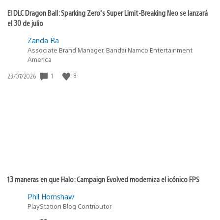
El DLC Dragon Ball: Sparking Zero’s Super Limit-Breaking Neo se lanzará
el 30 de julio
Zanda Ra
Associate Brand Manager, Bandai Namco Entertainment
America
1
8
Fecha
23/07/2026
de
publicación:
13 maneras en que Halo: Campaign Evolved moderniza el icónico FPS
Phil Hornshaw
PlayStation Blog Contributor