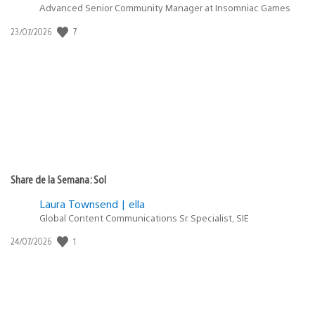
Advanced Senior Community Manager at Insomniac Games
7
Fecha
23/07/2026
de
publicación:
Share de la Semana: Sol
Laura Townsend | ella
Global Content Communications Sr. Specialist, SIE
1
Fecha
24/07/2026
de
publicación: