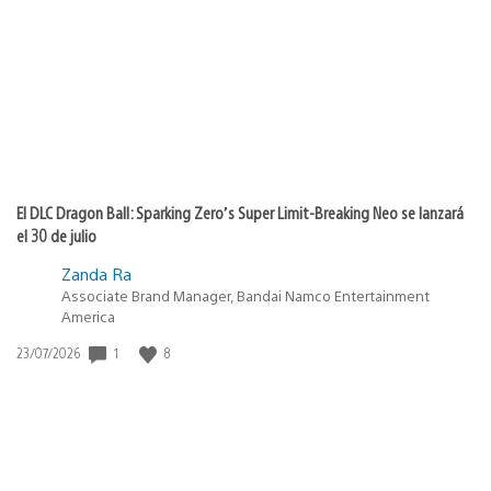
de
publicación:
El DLC Dragon Ball: Sparking Zero’s Super Limit-Breaking Neo se lanzará
el 30 de julio
Zanda Ra
Associate Brand Manager, Bandai Namco Entertainment
America
1
8
Fecha
23/07/2026
de
publicación: