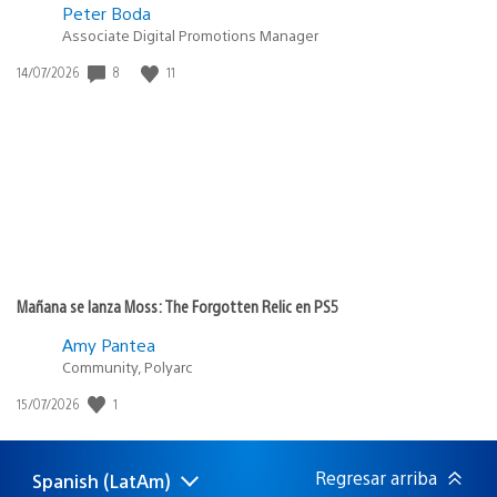
Peter Boda
Associate Digital Promotions Manager
8
11
Fecha
14/07/2026
de
publicación:
Mañana se lanza Moss: The Forgotten Relic en PS5
Amy Pantea
Community, Polyarc
1
Fecha
15/07/2026
de
publicación:
Regresar arriba
Spanish (LatAm)
Elige
Región