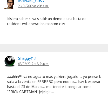
MANUEL_AIRA
25/01/2012 at 7:08 a.m.
Kisiera saber si va s sakir un demo o una beta de
resident evil operation raaccon city
Shaggy113
03/02/2012 at 8:25 p.m.
aaahhh!!! ya no aguato mas ya kiero jugarlo… yo pense k
salia a la venta en FEBRERO pero noooo… hay k esperar
hasta el 23 de Marzo… me tendre k congelar como
“ERICK CARTMAN” jejejeje…..