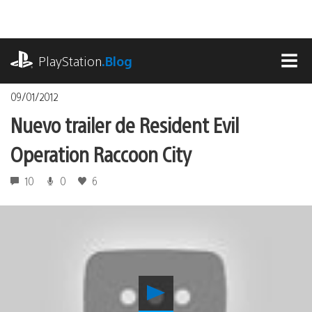
Pasa
al
contenido
playstation.com
PlayStation
.Blog
MEN
09/01/2012
Nuevo trailer de Resident Evil
Operation Raccoon City
10
0
6
Reproducir
Nuevo