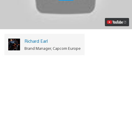
trailer
de
Resident
Evil
Operation
Raccoon
City
Video
Richard Earl
Brand Manager, Capcom Europe