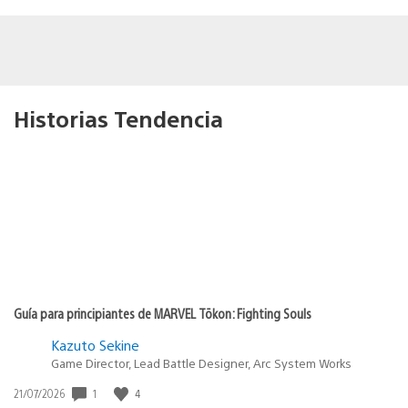
Historias Tendencia
Guía para principiantes de MARVEL Tōkon: Fighting Souls
Kazuto Sekine
Game Director, Lead Battle Designer, Arc System Works
1
4
Fecha
21/07/2026