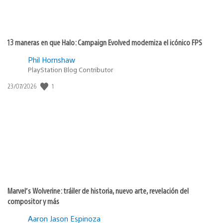
13 maneras en que Halo: Campaign Evolved moderniza el icónico FPS
Phil Hornshaw
PlayStation Blog Contributor
1
Fecha
23/07/2026
de
publicación:
Marvel’s Wolverine: tráiler de historia, nuevo arte, revelación del
compositor y más
Aaron Jason Espinoza