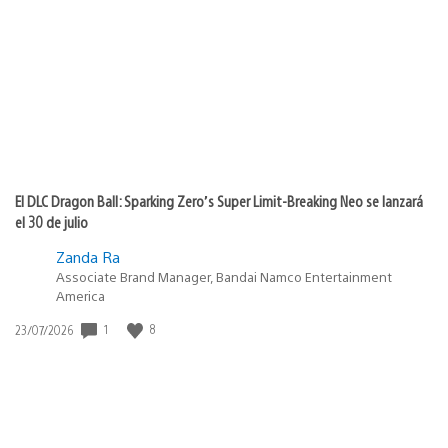
de
publicación:
El DLC Dragon Ball: Sparking Zero’s Super Limit-Breaking Neo se lanzará
el 30 de julio
Zanda Ra
Associate Brand Manager, Bandai Namco Entertainment
America
1
8
Fecha
23/07/2026
de
publicación: