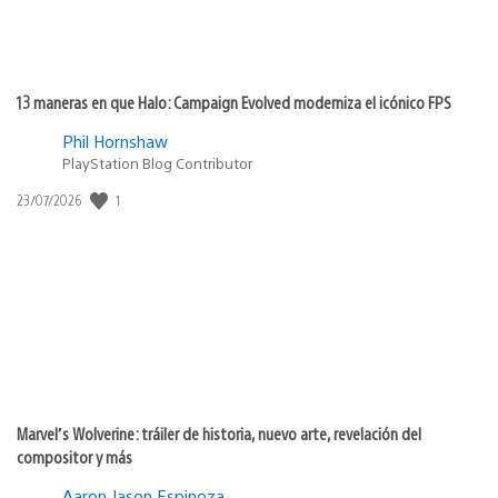
13 maneras en que Halo: Campaign Evolved moderniza el icónico FPS
Phil Hornshaw
PlayStation Blog Contributor
1
Fecha
23/07/2026
de
publicación:
Marvel’s Wolverine: tráiler de historia, nuevo arte, revelación del
compositor y más
Aaron Jason Espinoza