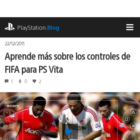
Pasa
al
contenido
playstation.com
PlayStation
.Blog
MEN
22/12/2011
Aprende más sobre los controles de
FIFA para PS Vita
1
0
2
Reproducir
Aprende