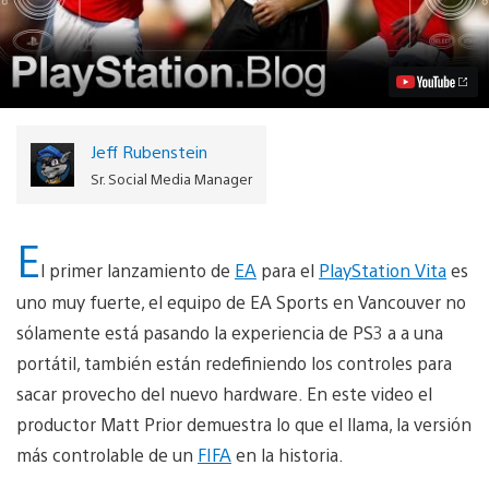
más
sobre
los
controles
de
FIFA
para
PS
Jeff Rubenstein
Vita
Video
Sr. Social Media Manager
E
l primer lanzamiento de
EA
para el
PlayStation Vita
es
uno muy fuerte, el equipo de EA Sports en Vancouver no
sólamente está pasando la experiencia de PS3 a a una
portátil, también están redefiniendo los controles para
sacar provecho del nuevo hardware. En este video el
productor Matt Prior demuestra lo que el llama, la versión
más controlable de un
FIFA
en la historia.