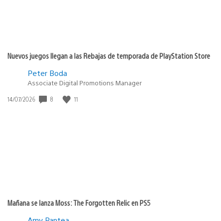
Nuevos juegos llegan a las Rebajas de temporada de PlayStation Store
Peter Boda
Associate Digital Promotions Manager
8
11
Fecha
14/07/2026
de
publicación:
Mañana se lanza Moss: The Forgotten Relic en PS5
Amy Pantea