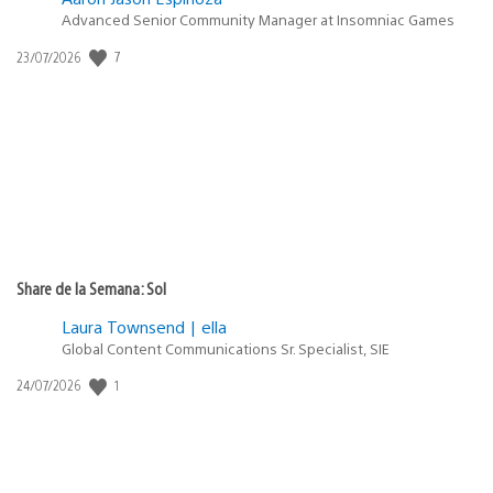
Advanced Senior Community Manager at Insomniac Games
7
Fecha
23/07/2026
de
publicación:
Share de la Semana: Sol
Laura Townsend | ella
Global Content Communications Sr. Specialist, SIE
1
Fecha
24/07/2026
de
publicación: