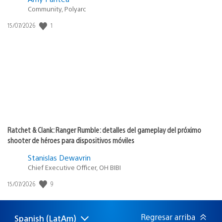
Community, Polyarc
1
Fecha
15/07/2026
de
publicación:
Ratchet & Clank: Ranger Rumble: detalles del gameplay del próximo
shooter de héroes para dispositivos móviles
Stanislas Dewavrin
Chief Executive Officer, OH BIBI
9
Fecha
15/07/2026
de
publicación:
Regresar arriba
Spanish (LatAm)