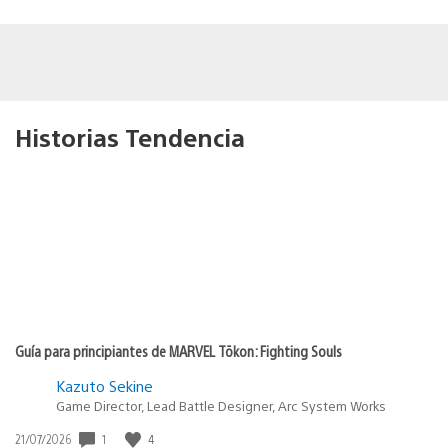
Historias Tendencia
Guía para principiantes de MARVEL Tōkon: Fighting Souls
Kazuto Sekine
Game Director, Lead Battle Designer, Arc System Works
1
4
Fecha
21/07/2026