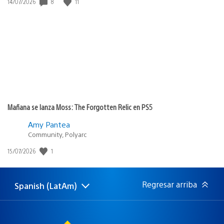
8
11
Fecha
14/07/2026
de
publicación:
Mañana se lanza Moss: The Forgotten Relic en PS5
Amy Pantea
Community, Polyarc
1
Fecha
15/07/2026
de
publicación:
Regresar arriba
Spanish (LatAm)
Elige
Región
una
actual:
región