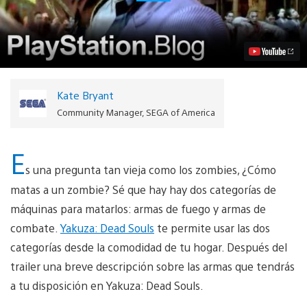
trailer
de
Yakuza:
Dead
Souls,
aprende
a
matar
Kate Bryant
a
un
Community Manager, SEGA of America
zombie
Video
E
s una pregunta tan vieja como los zombies, ¿Cómo
matas a un zombie? Sé que hay hay dos categorías de
máquinas para matarlos: armas de fuego y armas de
combate.
Yakuza: Dead Souls
te permite usar las dos
categorías desde la comodidad de tu hogar. Después del
trailer una breve descripción sobre las armas que tendrás
a tu disposición en Yakuza: Dead Souls.