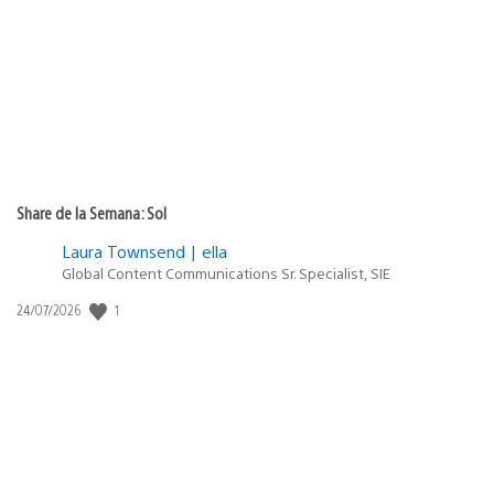
de
publicación:
Share de la Semana: Sol
Laura Townsend | ella
Global Content Communications Sr. Specialist, SIE
1
Fecha
24/07/2026
de
publicación: