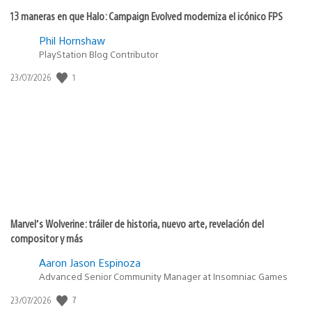
13 maneras en que Halo: Campaign Evolved moderniza el icónico FPS
Phil Hornshaw
PlayStation Blog Contributor
1
Fecha
23/07/2026
de
publicación:
Marvel’s Wolverine: tráiler de historia, nuevo arte, revelación del
compositor y más
Aaron Jason Espinoza
Advanced Senior Community Manager at Insomniac Games
7
Fecha
23/07/2026