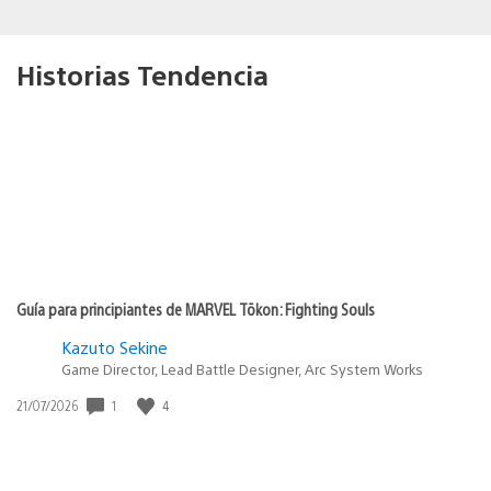
Historias Tendencia
Guía para principiantes de MARVEL Tōkon: Fighting Souls
Kazuto Sekine
Game Director, Lead Battle Designer, Arc System Works
1
4
Fecha
21/07/2026
de
publicación: