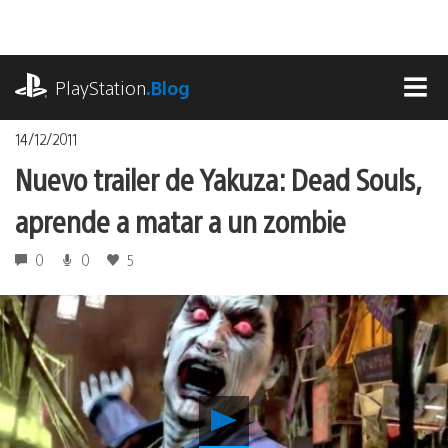
Pasa
al
contenido
playstation.com
PlayStation
.Blog
MEN
14/12/2011
Nuevo trailer de Yakuza: Dead Souls,
aprende a matar a un zombie
0
0
5
Reproducir
Nuevo