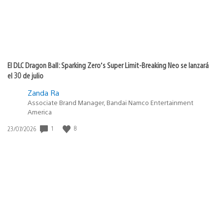
El DLC Dragon Ball: Sparking Zero’s Super Limit-Breaking Neo se lanzará
el 30 de julio
Zanda Ra
Associate Brand Manager, Bandai Namco Entertainment
America
1
8
Fecha
23/07/2026
de
publicación: