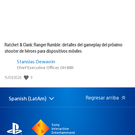
Ratchet & Clank: Ranger Rumble: detalles del gameplay del próximo
shooter de héroes para dispositivos móviles
Stanislas Dewavrin
Chief Executive Officer, OH BIBI
9
Fecha
15/07/2026
de
publicación:
Regresar arriba
Spanish (LatAm)
Elige
Región
una
actual:
región
Sony
Interactive
Entertainment