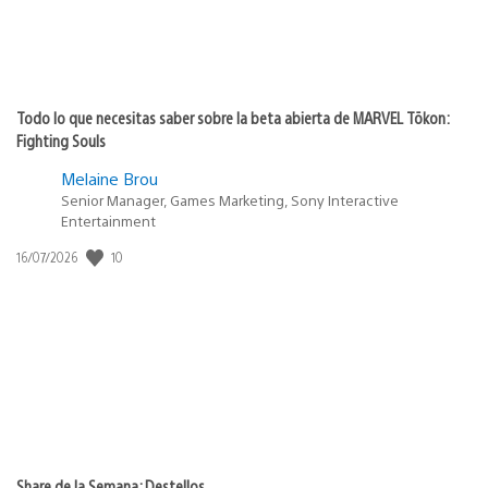
Todo lo que necesitas saber sobre la beta abierta de MARVEL Tōkon:
Fighting Souls
Melaine Brou
Senior Manager, Games Marketing, Sony Interactive
Entertainment
10
Fecha
16/07/2026
de
publicación:
Share de la Semana: Destellos