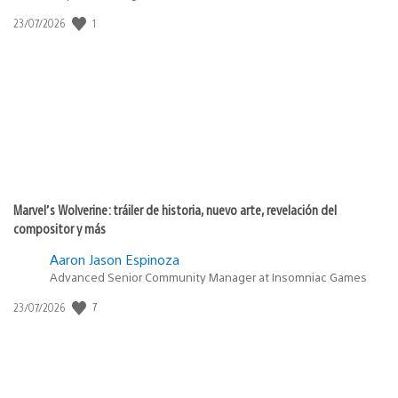
1
Fecha
23/07/2026
de
publicación:
Marvel’s Wolverine: tráiler de historia, nuevo arte, revelación del
compositor y más
Aaron Jason Espinoza
Advanced Senior Community Manager at Insomniac Games
7
Fecha
23/07/2026
de
publicación: