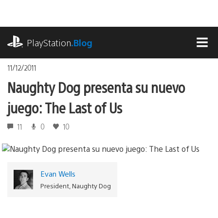
Pasa
al
contenido
playstation.com
PlayStation
.Blog
MEN
11/12/2011
Naughty Dog presenta su nuevo
juego: The Last of Us
11
0
10
Evan Wells
President, Naughty Dog