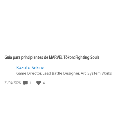
Guía para principiantes de MARVEL Tōkon: Fighting Souls
Kazuto Sekine
Game Director, Lead Battle Designer, Arc System Works
1
4
Fecha
21/07/2026
de
publicación: