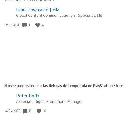
Laura Townsend | ella
Global Content Communications Sr. Specialist, SIE
1
4
Fecha
17/07/2026
de
publicación:
Nuevos juegos llegan a las Rebajas de temporada de PlayStation Store
Peter Boda
Associate Digital Promotions Manager
8
10
Fecha
14/07/2026
de
publicación: