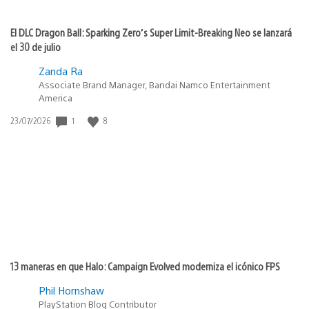
El DLC Dragon Ball: Sparking Zero’s Super Limit-Breaking Neo se lanzará
el 30 de julio
Zanda Ra
Associate Brand Manager, Bandai Namco Entertainment
America
1
8
Fecha
23/07/2026
de
publicación:
13 maneras en que Halo: Campaign Evolved moderniza el icónico FPS
Phil Hornshaw
PlayStation Blog Contributor