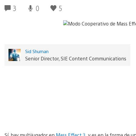
3
0
5
Sid Shuman
Senior Director, SIE Content Communications
Sí, hay multijugador en
Mass Effect 3
. y es en la forma de 