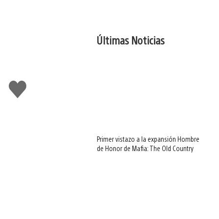
Últimas Noticias
Me
gusta
Primer vistazo a la expansión Hombre
de Honor de Mafia: The Old Country