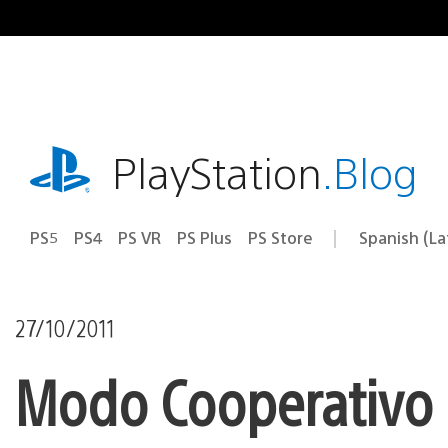
Pasa
al
contenido
playstation.com
PlayStation
.Blog
PS5
PS4
PS VR
PS Plus
PS Store
Spanish (L
Elige
Región
una
actual:
región
27/10/2011
Modo Cooperativo d