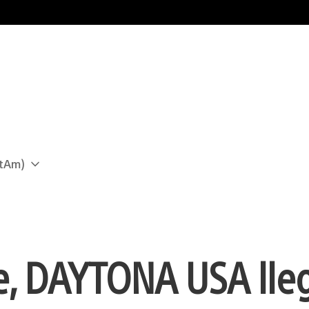
atAm)
de, DAYTONA USA lle