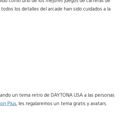
do como uno de los mejores juegos de carreras de
todos los detalles del arcade han sido cuidados a la
alando un tema retro de DAYTONA USA a las personas
ion Plus
, les regalaremos un tema gratis y avatars.