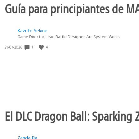
Guía para principiantes de M
Kazuto Sekine
Game Director, Lead Battle Designer, Arc System Works
1
4
Fecha
21/07/2026
de
publicación:
El DLC Dragon Ball: Sparking Z
Zanda Ra