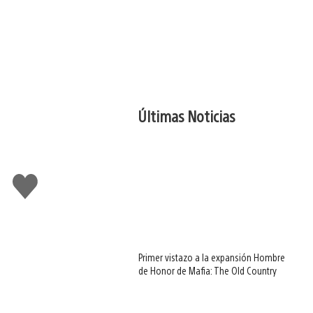
Últimas Noticias
Me
gusta
Primer vistazo a la expansión Hombre
de Honor de Mafia: The Old Country