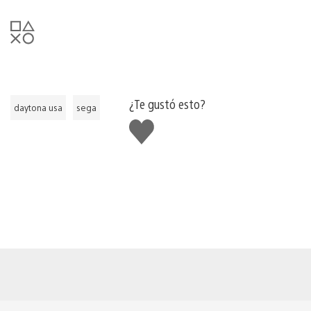
¿Te gustó esto?
daytona usa
sega
Me
gusta