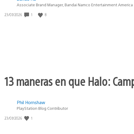
Associate Brand Manager, Bandai Namco Entertainment America
1
8
Fecha
23/07/2026
de
publicación:
13 maneras en que Halo: Camp
Phil Hornshaw
PlayStation Blog Contributor
1
Fecha
23/07/2026
de
publicación: