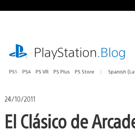
Pasa
al
contenido
playstation.com
PlayStation
.Blog
PS5
PS4
PS VR
PS Plus
PS Store
Spanish (L
Elige
Región
una
actual:
región
24/10/2011
El Clásico de Arca