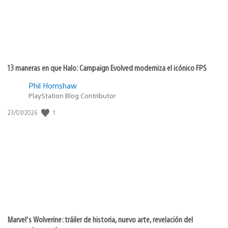
13 maneras en que Halo: Campaign Evolved moderniza el icónico FPS
Phil Hornshaw
PlayStation Blog Contributor
1
Fecha
23/07/2026
de
publicación:
Marvel’s Wolverine: tráiler de historia, nuevo arte, revelación del