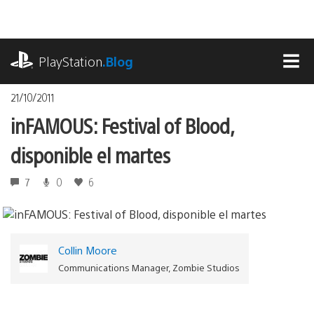
Pasa
al
contenido
playstation.com
PlayStation
.Blog
MEN
21/10/2011
inFAMOUS: Festival of Blood,
disponible el martes
7
0
6
Collin Moore
Communications Manager, Zombie Studios