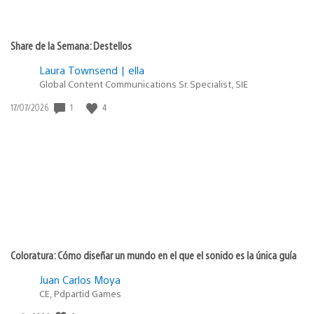
Share de la Semana: Destellos
Laura Townsend | ella
Global Content Communications Sr. Specialist, SIE
1
4
Fecha
17/07/2026
de
publicación:
Coloratura: Cómo diseñar un mundo en el que el sonido es la única guía
Juan Carlos Moya
CE, Pdpartid Games