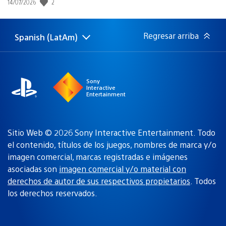
2
Fecha
14/07/2026
de
publicación:
Regresar arriba
Spanish (LatAm)
Elige
Región
una
actual:
región
Sony
Interactive
Entertainment
Sitio Web © 2026 Sony Interactive Entertainment. Todo
el contenido, títulos de los juegos, nombres de marca y/o
imagen comercial, marcas registradas e imágenes
asociadas son
imagen comercial y/o material con
derechos de autor de sus respectivos propietarios
. Todos
los derechos reservados.