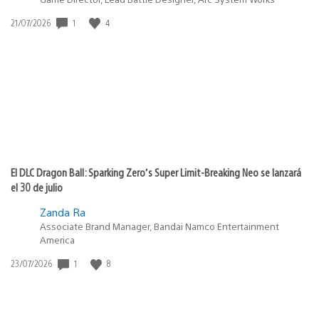
1
4
Fecha
21/07/2026
de
publicación:
El DLC Dragon Ball: Sparking Zero’s Super Limit-Breaking Neo se lanzará
el 30 de julio
Zanda Ra
Associate Brand Manager, Bandai Namco Entertainment
America
1
8
Fecha
23/07/2026
de
publicación: