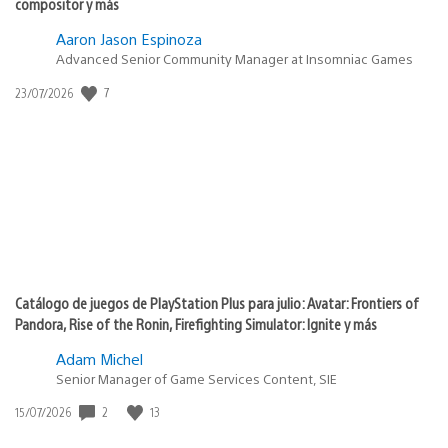
compositor y más
Aaron Jason Espinoza
Advanced Senior Community Manager at Insomniac Games
7
Fecha
23/07/2026
de
publicación:
Catálogo de juegos de PlayStation Plus para julio: Avatar: Frontiers of
Pandora, Rise of the Ronin, Firefighting Simulator: Ignite y más
Adam Michel
Senior Manager of Game Services Content, SIE
2
13
Fecha
15/07/2026
de
publicación: