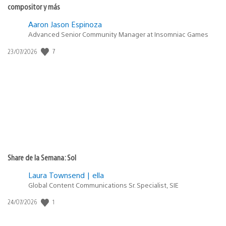
compositor y más
Aaron Jason Espinoza
Advanced Senior Community Manager at Insomniac Games
7
Fecha
23/07/2026
de
publicación:
Share de la Semana: Sol
Laura Townsend | ella
Global Content Communications Sr. Specialist, SIE
1
Fecha
24/07/2026
de
publicación: