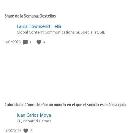
Share de la Semana: Destellos
Laura Townsend | ella
Global Content Communications Sr. Specialist, SIE
1
4
Fecha
17/07/2026
de
publicación:
Coloratura: Cómo diseñar un mundo en el que el sonido es la única guía
Juan Carlos Moya
CE, Pdpartid Games
2
Fecha
14/07/2026