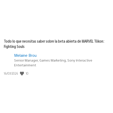
Todo lo que necesitas saber sobre la beta abierta de MARVEL Tōkon:
Fighting Souls
Melaine Brou
Senior Manager, Games Marketing, Sony Interactive
Entertainment
10
Fecha
16/07/2026
de
publicación: