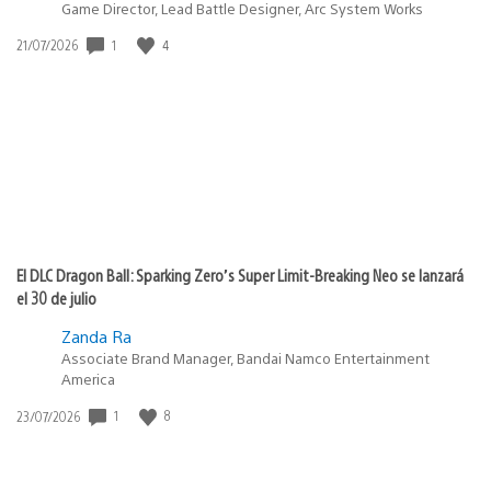
Game Director, Lead Battle Designer, Arc System Works
1
4
Fecha
21/07/2026
de
publicación:
El DLC Dragon Ball: Sparking Zero’s Super Limit-Breaking Neo se lanzará
el 30 de julio
Zanda Ra
Associate Brand Manager, Bandai Namco Entertainment
America
1
8
Fecha
23/07/2026
de
publicación: