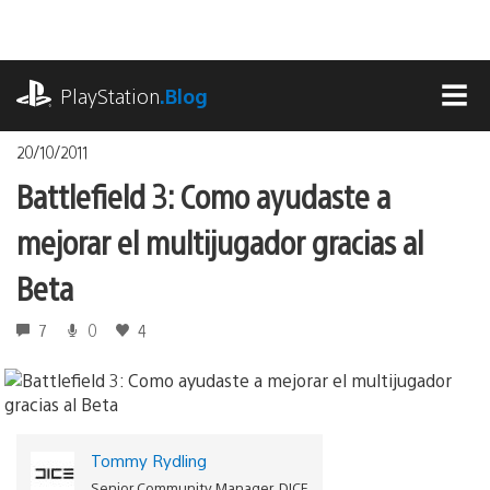
Pasa
al
contenido
playstation.com
PlayStation
.Blog
MEN
20/10/2011
Battlefield 3: Como ayudaste a
mejorar el multijugador gracias al
Beta
7
0
4
Tommy Rydling
Senior Community Manager, DICE