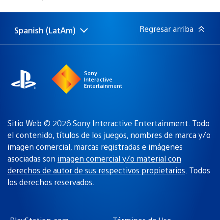
de
publicación:
Regresar arriba
Spanish (LatAm)
Elige
Región
una
actual:
región
Sony
Interactive
Entertainment
Sitio Web © 2026 Sony Interactive Entertainment. Todo
el contenido, títulos de los juegos, nombres de marca y/o
imagen comercial, marcas registradas e imágenes
asociadas son
imagen comercial y/o material con
derechos de autor de sus respectivos propietarios
. Todos
los derechos reservados.