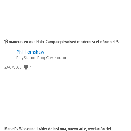
13 maneras en que Halo: Campaign Evolved moderniza el icónico FPS
Phil Hornshaw
PlayStation Blog Contributor
1
Fecha
23/07/2026
de
publicación:
Marvel’s Wolverine: tráiler de historia, nuevo arte, revelación del