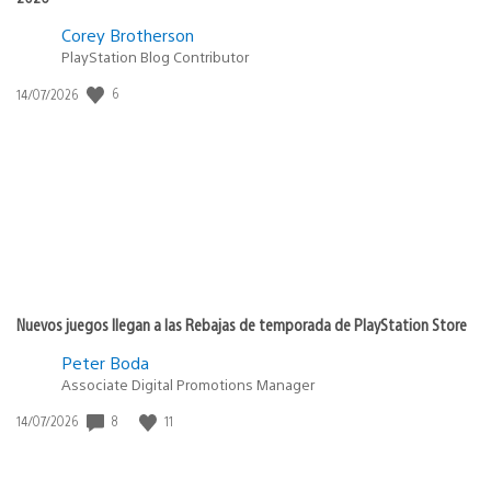
Corey Brotherson
PlayStation Blog Contributor
6
Fecha
14/07/2026
de
publicación:
Nuevos juegos llegan a las Rebajas de temporada de PlayStation Store
Peter Boda
Associate Digital Promotions Manager
8
11
Fecha
14/07/2026
de
publicación: