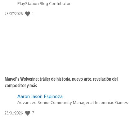
PlayStation Blog Contributor
1
Fecha
23/07/2026
de
publicación:
Marvel’s Wolverine: tráiler de historia, nuevo arte, revelación del
compositor y más
Aaron Jason Espinoza
Advanced Senior Community Manager at Insomniac Games
7
Fecha
23/07/2026
de
publicación: