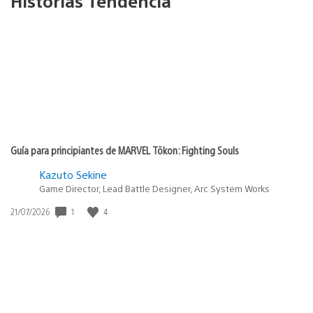
Historias Tendencia
Guía para principiantes de MARVEL Tōkon: Fighting Souls
Kazuto Sekine
Game Director, Lead Battle Designer, Arc System Works
1
4
Fecha
21/07/2026
de
publicación: