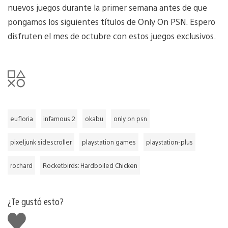
nuevos juegos durante la primer semana antes de que
pongamos los siguientes títulos de Only On PSN. Espero
disfruten el mes de octubre con estos juegos exclusivos.
eufloria
infamous 2
okabu
only on psn
pixeljunk sidescroller
playstation games
playstation-plus
rochard
Rocketbirds: Hardboiled Chicken
¿Te gustó esto?
Me
gusta