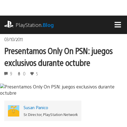
Pasa
al
contenido
playstation.com
PlayStation
.Blog
MEN
03/10/2011
Presentamos Only On PSN: juegos
exclusivos durante octubre
9
0
5
Susan Panico
Sr. Director, PlayStation Network