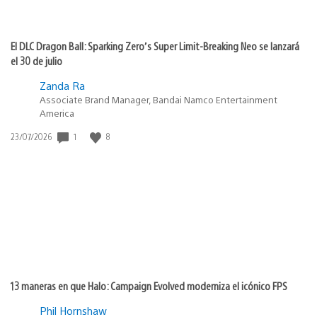
El DLC Dragon Ball: Sparking Zero’s Super Limit-Breaking Neo se lanzará
el 30 de julio
Zanda Ra
Associate Brand Manager, Bandai Namco Entertainment
America
1
8
Fecha
23/07/2026
de
publicación:
13 maneras en que Halo: Campaign Evolved moderniza el icónico FPS
Phil Hornshaw