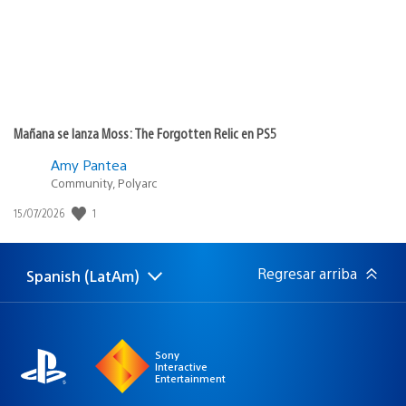
Mañana se lanza Moss: The Forgotten Relic en PS5
Amy Pantea
Community, Polyarc
1
Fecha
15/07/2026
de
publicación:
Regresar arriba
Spanish (LatAm)
Elige
Región
una
actual:
región
Sony
Interactive
Entertainment