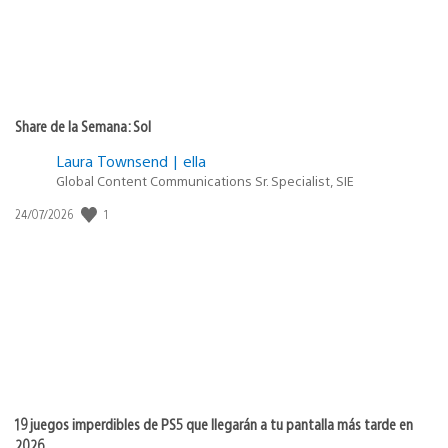
Share de la Semana: Sol
Laura Townsend | ella
Global Content Communications Sr. Specialist, SIE
1
Fecha
24/07/2026
de
publicación:
19 juegos imperdibles de PS5 que llegarán a tu pantalla más tarde en
2026