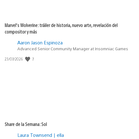
Marvel’s Wolverine: tráiler de historia, nuevo arte, revelación del
compositor y más
Aaron Jason Espinoza
Advanced Senior Community Manager at Insomniac Games
7
Fecha
23/07/2026
de
publicación:
Share de la Semana: Sol
Laura Townsend | ella