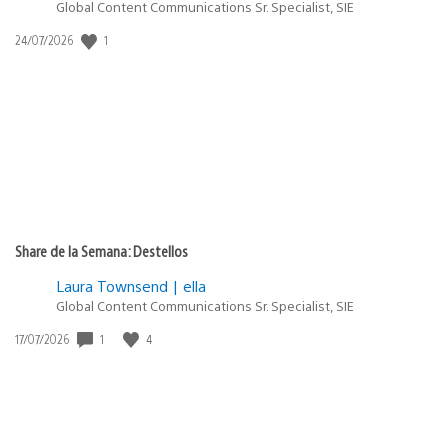
Global Content Communications Sr. Specialist, SIE
1
Fecha
24/07/2026
de
publicación:
Share de la Semana: Destellos
Laura Townsend | ella
Global Content Communications Sr. Specialist, SIE
1
4
Fecha
17/07/2026
de
publicación: