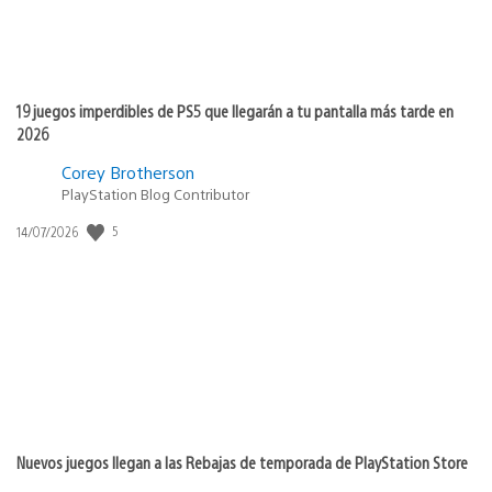
19 juegos imperdibles de PS5 que llegarán a tu pantalla más tarde en
2026
Corey Brotherson
PlayStation Blog Contributor
5
Fecha
14/07/2026
de
publicación:
Nuevos juegos llegan a las Rebajas de temporada de PlayStation Store