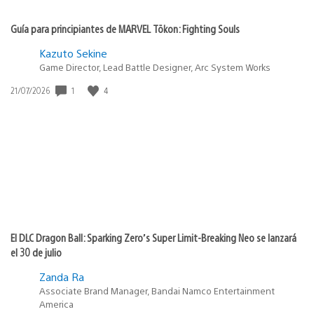
Guía para principiantes de MARVEL Tōkon: Fighting Souls
Kazuto Sekine
Game Director, Lead Battle Designer, Arc System Works
1
4
Fecha
21/07/2026
de
publicación:
El DLC Dragon Ball: Sparking Zero’s Super Limit-Breaking Neo se lanzará
el 30 de julio
Zanda Ra
Associate Brand Manager, Bandai Namco Entertainment
America