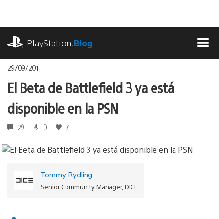
Pasa
al
contenido
playstation.com
PlayStation
.Blog
MEN
29/09/2011
El Beta de Battlefield 3 ya está
disponible en la PSN
29
0
7
Tommy Rydling
Senior Community Manager, DICE