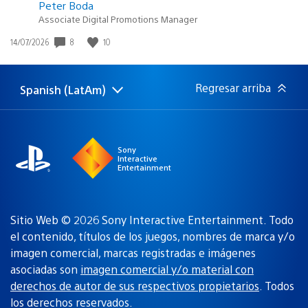
Peter Boda
Associate Digital Promotions Manager
8
10
Fecha
14/07/2026
de
publicación:
Regresar arriba
Spanish (LatAm)
Elige
Región
una
actual:
región
Sony
Interactive
Entertainment
Sitio Web © 2026 Sony Interactive Entertainment. Todo
el contenido, títulos de los juegos, nombres de marca y/o
imagen comercial, marcas registradas e imágenes
asociadas son
imagen comercial y/o material con
derechos de autor de sus respectivos propietarios
. Todos
los derechos reservados.