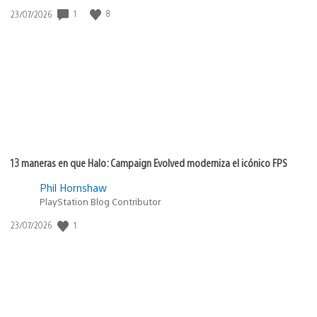
1
8
Fecha
23/07/2026
de
publicación:
13 maneras en que Halo: Campaign Evolved moderniza el icónico FPS
Phil Hornshaw
PlayStation Blog Contributor
1
Fecha
23/07/2026
de
publicación: