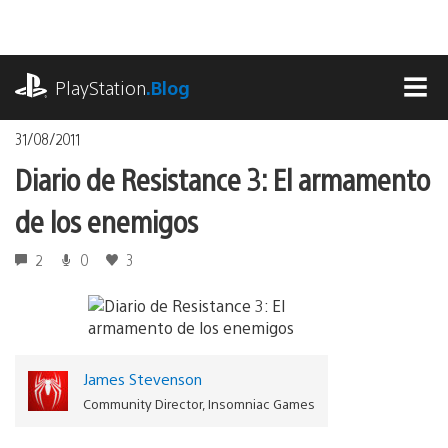
Pasa
al
contenido
playstation.com
PlayStation
.Blog
MEN
31/08/2011
Diario de Resistance 3: El armamento
de los enemigos
2
0
3
James Stevenson
Community Director, Insomniac Games