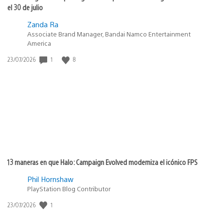
el 30 de julio
Zanda Ra
Associate Brand Manager, Bandai Namco Entertainment
America
1
8
Fecha
23/07/2026
de
publicación:
13 maneras en que Halo: Campaign Evolved moderniza el icónico FPS
Phil Hornshaw
PlayStation Blog Contributor
1
Fecha
23/07/2026
de