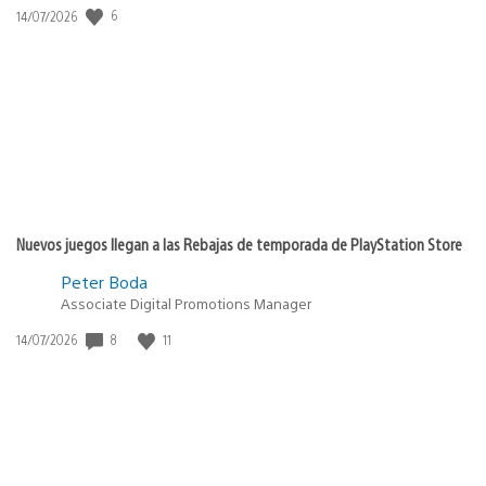
6
Fecha
14/07/2026
de
publicación:
Nuevos juegos llegan a las Rebajas de temporada de PlayStation Store
Peter Boda
Associate Digital Promotions Manager
8
11
Fecha
14/07/2026
de
publicación: