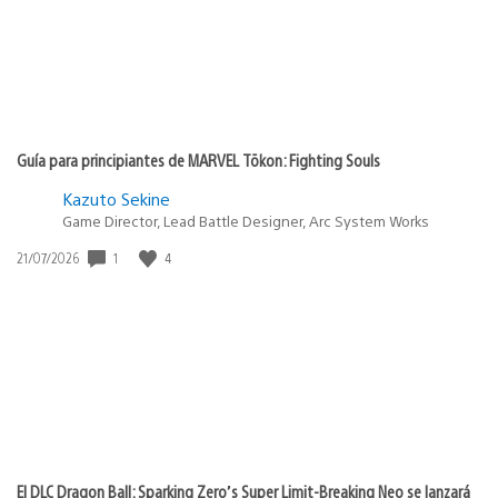
Guía para principiantes de MARVEL Tōkon: Fighting Souls
Kazuto Sekine
Game Director, Lead Battle Designer, Arc System Works
1
4
Fecha
21/07/2026
de
publicación:
El DLC Dragon Ball: Sparking Zero’s Super Limit-Breaking Neo se lanzará