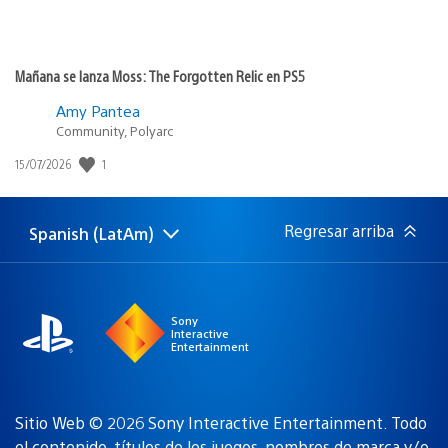
Mañana se lanza Moss: The Forgotten Relic en PS5
Amy Pantea
Community, Polyarc
1
Fecha
15/07/2026
de
publicación:
Regresar arriba
Spanish (LatAm)
Elige
Región
una
actual:
región
Sony
Interactive
Entertainment
Sitio Web © 2026 Sony Interactive Entertainment. Todo
el contenido, títulos de los juegos, nombres de marca y/o