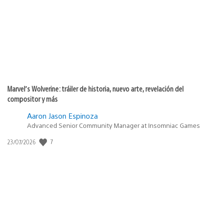
publicación:
Marvel’s Wolverine: tráiler de historia, nuevo arte, revelación del
compositor y más
Aaron Jason Espinoza
Advanced Senior Community Manager at Insomniac Games
7
Fecha
23/07/2026
de
publicación: