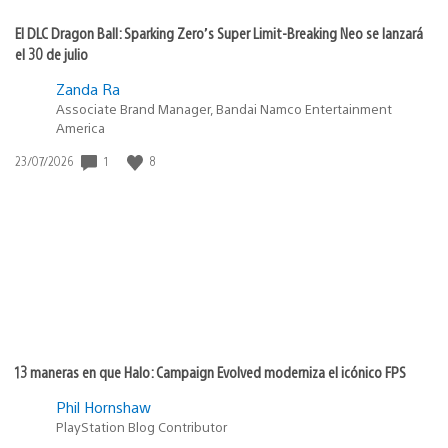
El DLC Dragon Ball: Sparking Zero’s Super Limit-Breaking Neo se lanzará
el 30 de julio
Zanda Ra
Associate Brand Manager, Bandai Namco Entertainment
America
1
8
Fecha
23/07/2026
de
publicación:
13 maneras en que Halo: Campaign Evolved moderniza el icónico FPS
Phil Hornshaw
PlayStation Blog Contributor