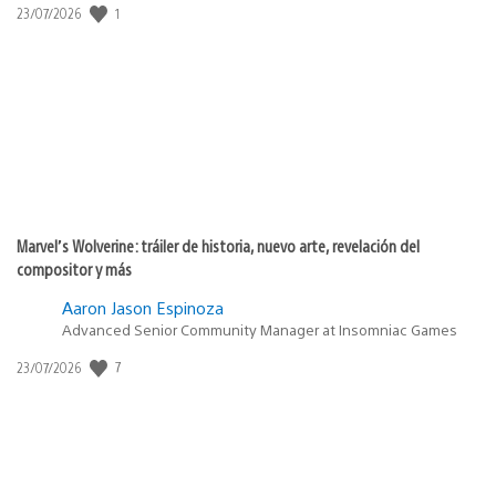
1
Fecha
23/07/2026
de
publicación:
Marvel’s Wolverine: tráiler de historia, nuevo arte, revelación del
compositor y más
Aaron Jason Espinoza
Advanced Senior Community Manager at Insomniac Games
7
Fecha
23/07/2026
de
publicación: