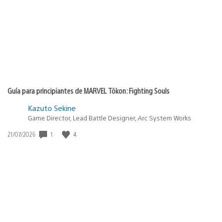
Guía para principiantes de MARVEL Tōkon: Fighting Souls
Kazuto Sekine
Game Director, Lead Battle Designer, Arc System Works
1
4
Fecha
21/07/2026
de
publicación: