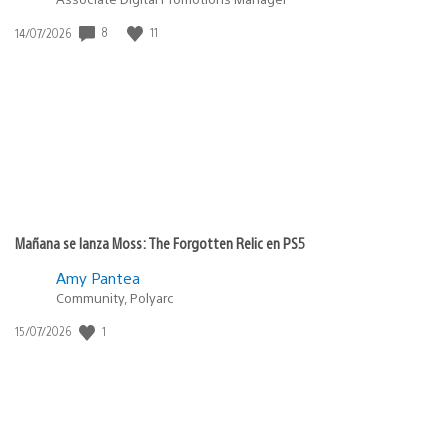
8
11
Fecha
14/07/2026
de
publicación:
Mañana se lanza Moss: The Forgotten Relic en PS5
Amy Pantea
Community, Polyarc
1
Fecha
15/07/2026
de
publicación: