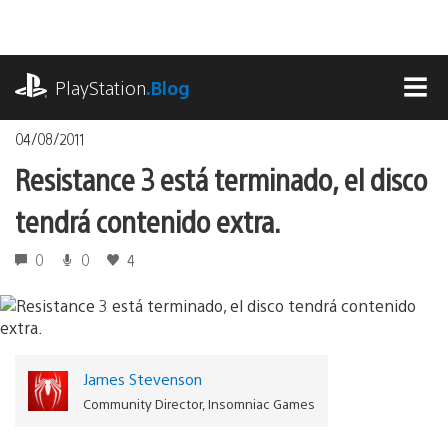
Pasa
al
contenido
playstation.com
PlayStation
.Blog
MEN
04/08/2011
Resistance 3 está terminado, el disco
tendrá contenido extra.
0
0
4
James Stevenson
Community Director, Insomniac Games