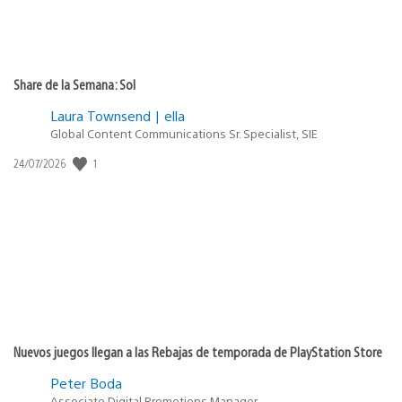
Share de la Semana: Sol
Laura Townsend | ella
Global Content Communications Sr. Specialist, SIE
1
Fecha
24/07/2026
de
publicación:
Nuevos juegos llegan a las Rebajas de temporada de PlayStation Store
Peter Boda
Associate Digital Promotions Manager