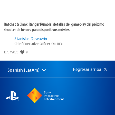
Ratchet & Clank: Ranger Rumble: detalles del gameplay del próximo
shooter de héroes para dispositivos móviles
Stanislas Dewavrin
Chief Executive Officer, OH BIBI
9
Fecha
15/07/2026
de
publicación:
Regresar arriba
Spanish (LatAm)
Elige
Región
una
actual:
región
Sony
Interactive
Entertainment