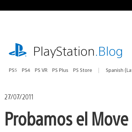
Pasa
al
contenido
playstation.com
PlayStation
.Blog
PS5
PS4
PS VR
PS Plus
PS Store
Spanish (L
Elige
Región
una
actual:
región
27/07/2011
Probamos el Move P