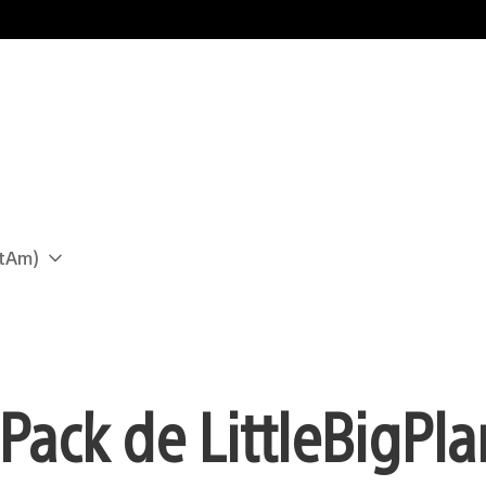
atAm)
ack de LittleBigPla