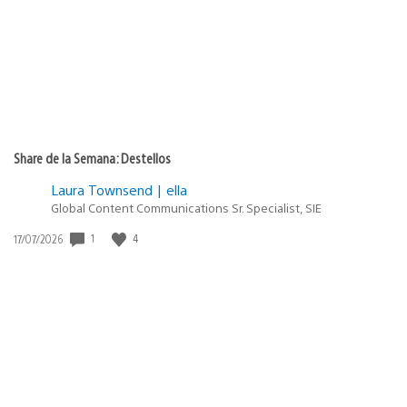
Share de la Semana: Destellos
Laura Townsend | ella
Global Content Communications Sr. Specialist, SIE
1
4
Fecha
17/07/2026
de
publicación: