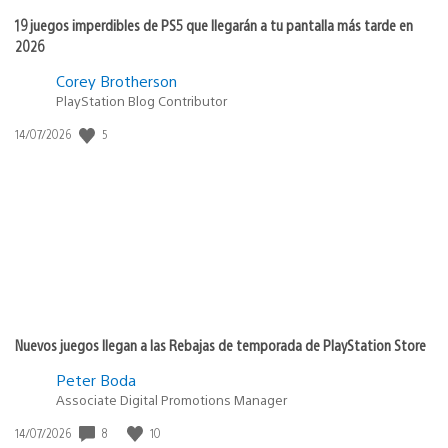
19 juegos imperdibles de PS5 que llegarán a tu pantalla más tarde en
2026
Corey Brotherson
PlayStation Blog Contributor
5
Fecha
14/07/2026
de
publicación:
Nuevos juegos llegan a las Rebajas de temporada de PlayStation Store
Peter Boda
Associate Digital Promotions Manager
8
10
Fecha
14/07/2026