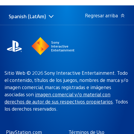
de
publicación:
Regresar arriba
Spanish (LatAm)
Elige
Región
una
actual:
región
Sony
Interactive
Entertainment
Sitio Web © 2026 Sony Interactive Entertainment. Todo
el contenido, títulos de los juegos, nombres de marca y/o
imagen comercial, marcas registradas e imágenes
asociadas son
imagen comercial y/o material con
derechos de autor de sus respectivos propietarios
. Todos
los derechos reservados.
PlayStation.com
Términos de Uso