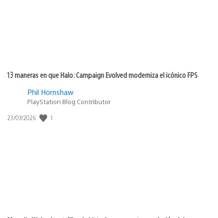
13 maneras en que Halo: Campaign Evolved moderniza el icónico FPS
Phil Hornshaw
PlayStation Blog Contributor
1
Fecha
23/07/2026
de
publicación: