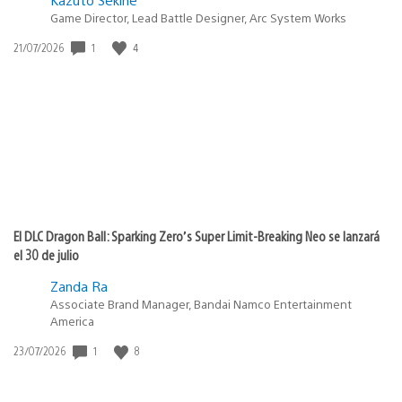
Game Director, Lead Battle Designer, Arc System Works
1
4
Fecha
21/07/2026
de
publicación:
El DLC Dragon Ball: Sparking Zero’s Super Limit-Breaking Neo se lanzará
el 30 de julio
Zanda Ra
Associate Brand Manager, Bandai Namco Entertainment
America
1
8
Fecha
23/07/2026
de
publicación: