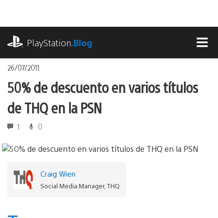
Pasa
al
contenido
playstation.com
PlayStation
.Blog
MEN
26/07/2011
50% de descuento en varios títulos
de THQ en la PSN
1
0
Craig Wien
Social Media Manager, THQ