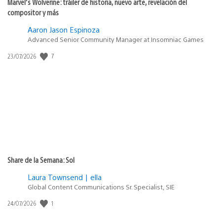
Marvel’s Wolverine: tráiler de historia, nuevo arte, revelación del
compositor y más
Aaron Jason Espinoza
Advanced Senior Community Manager at Insomniac Games
7
Fecha
23/07/2026
de
publicación:
Share de la Semana: Sol
Laura Townsend | ella
Global Content Communications Sr. Specialist, SIE
1
Fecha
24/07/2026
de
publicación: