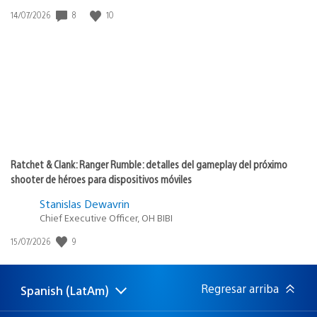
8
10
Fecha
14/07/2026
de
publicación:
Ratchet & Clank: Ranger Rumble: detalles del gameplay del próximo
shooter de héroes para dispositivos móviles
Stanislas Dewavrin
Chief Executive Officer, OH BIBI
9
Fecha
15/07/2026
de
publicación:
Regresar arriba
Spanish (LatAm)
Elige
Región
una
actual: