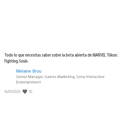
publicación:
Todo lo que necesitas saber sobre la beta abierta de MARVEL Tōkon:
Fighting Souls
Melaine Brou
Senior Manager, Games Marketing, Sony Interactive
Entertainment
10
Fecha
16/07/2026
de
publicación: