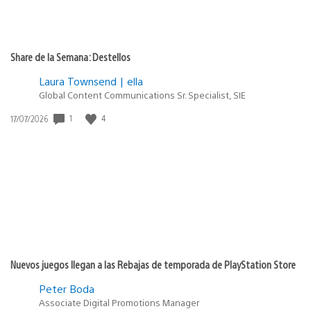
Share de la Semana: Destellos
Laura Townsend | ella
Global Content Communications Sr. Specialist, SIE
1
4
Fecha
17/07/2026
de
publicación:
Nuevos juegos llegan a las Rebajas de temporada de PlayStation Store
Peter Boda
Associate Digital Promotions Manager