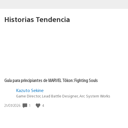
Historias Tendencia
Guía para principiantes de MARVEL Tōkon: Fighting Souls
Kazuto Sekine
Game Director, Lead Battle Designer, Arc System Works
1
4
Fecha
21/07/2026
de
publicación: