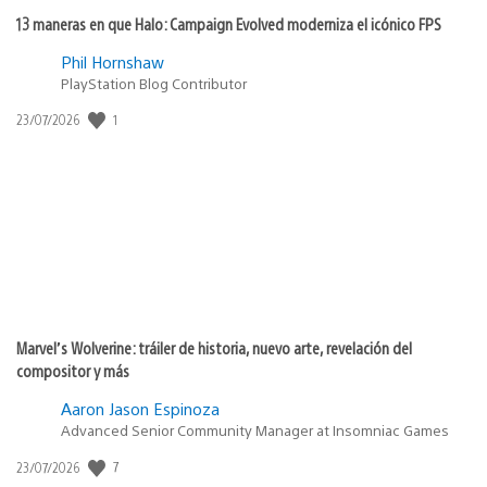
13 maneras en que Halo: Campaign Evolved moderniza el icónico FPS
Phil Hornshaw
PlayStation Blog Contributor
1
Fecha
23/07/2026
de
publicación:
Marvel’s Wolverine: tráiler de historia, nuevo arte, revelación del
compositor y más
Aaron Jason Espinoza
Advanced Senior Community Manager at Insomniac Games
7
Fecha
23/07/2026
de