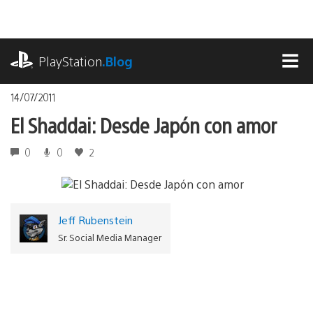
Pasa
al
contenido
playstation.com
PlayStation
.Blog
MEN
14/07/2011
El Shaddai: Desde Japón con amor
0
0
2
Jeff Rubenstein
Sr. Social Media Manager