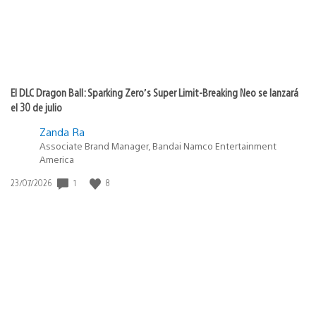
El DLC Dragon Ball: Sparking Zero’s Super Limit-Breaking Neo se lanzará
el 30 de julio
Zanda Ra
Associate Brand Manager, Bandai Namco Entertainment
America
1
8
Fecha
23/07/2026
de
publicación: