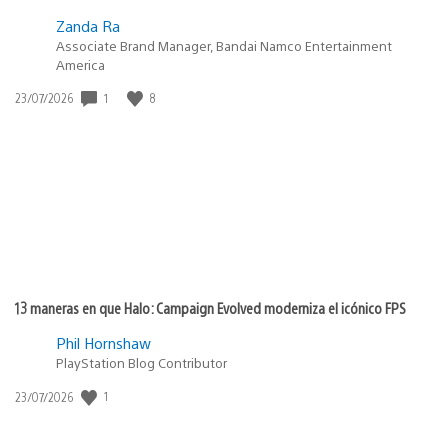
Zanda Ra
Associate Brand Manager, Bandai Namco Entertainment
America
1
8
Fecha
23/07/2026
de
publicación:
13 maneras en que Halo: Campaign Evolved moderniza el icónico FPS
Phil Hornshaw
PlayStation Blog Contributor
1
Fecha
23/07/2026
de
publicación: