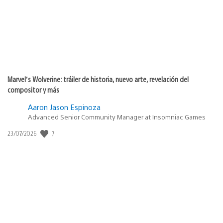
Marvel’s Wolverine: tráiler de historia, nuevo arte, revelación del
compositor y más
Aaron Jason Espinoza
Advanced Senior Community Manager at Insomniac Games
7
Fecha
23/07/2026
de
publicación: