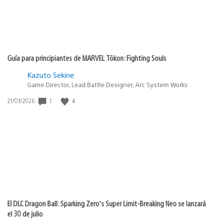
Guía para principiantes de MARVEL Tōkon: Fighting Souls
Kazuto Sekine
Game Director, Lead Battle Designer, Arc System Works
1
4
Fecha
21/07/2026
de
publicación:
El DLC Dragon Ball: Sparking Zero’s Super Limit-Breaking Neo se lanzará
el 30 de julio