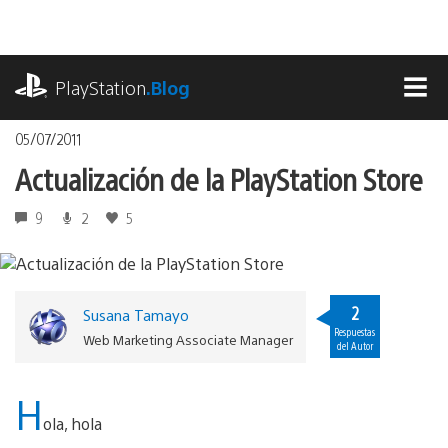
Pasa
al
contenido
playstation.com
PlayStation
.Blog
MEN
05/07/2011
Actualización de la PlayStation Store
9
2
5
2
Susana Tamayo
Respuestas
Web Marketing Associate Manager
del Autor
H
ola, hola