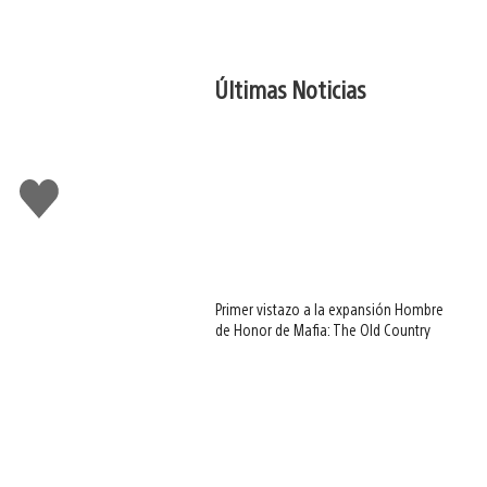
Últimas Noticias
Me
gusta
Primer vistazo a la expansión Hombre
de Honor de Mafia: The Old Country