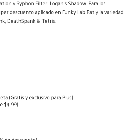
ation y Syphon Filter: Logan’s Shadow. Para los
úper descuento aplicado en Funky Lab Rat y la variedad
ank, DeathSpank & Tetris.
a (Gratis y exclusivo para Plus)
de $4.99)
0% de descuento)