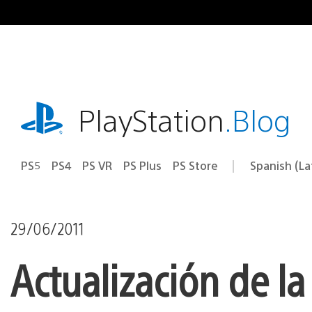
Pasa
al
contenido
playstation.com
PlayStation
.Blog
PS5
PS4
PS VR
PS Plus
PS Store
Spanish (L
Elige
Región
una
actual:
región
29/06/2011
Actualización de la