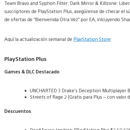
Team Bravo and Syphon Filter: Dark Mirror & Killzone: Liber
suscriptores de PlayStation Plus, asegúrense de checar el s
de ofertas de “Bienvenida Otra Vez” por EA, inlcuyendo Sh
Aquí la actualización semanal de
PlayStation Store
:
PlayStation Plus
Games & DLC Destacado
UNCHARTED 3 Drake’s Deception Multiplayer Bet
Streets of Rage 2 (Gratis para Plus – con valor 
Descuentos
Dead Space Ignition (PlayStation Plus $2.50;5