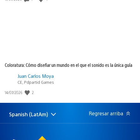
de
publicación:
Coloratura: Cómo diseñar un mundo en el que el sonido es la única guía
Juan Carlos Moya
CE, Pdpartid Games
2
Fecha
14/07/2026
de
publicación:
Regresar arriba
Spanish (LatAm)
Elige
Región
una
actual:
región