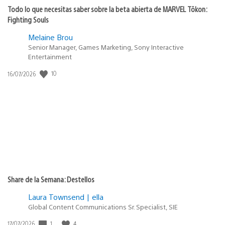
Todo lo que necesitas saber sobre la beta abierta de MARVEL Tōkon:
Fighting Souls
Melaine Brou
Senior Manager, Games Marketing, Sony Interactive
Entertainment
10
Fecha
16/07/2026
de
publicación:
Share de la Semana: Destellos
Laura Townsend | ella
Global Content Communications Sr. Specialist, SIE
1
4
Fecha
17/07/2026