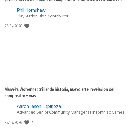
Phil Hornshaw
PlayStation Blog Contributor
1
Fecha
23/07/2026
de
publicación:
Marvel’s Wolverine: tráiler de historia, nuevo arte, revelación del
compositor y más
Aaron Jason Espinoza
Advanced Senior Community Manager at Insomniac Games
7
Fecha
23/07/2026
de
publicación: