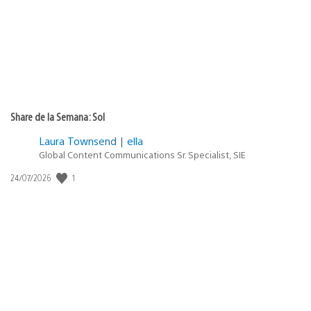
Share de la Semana: Sol
Laura Townsend | ella
Global Content Communications Sr. Specialist, SIE
1
Fecha
24/07/2026
de
publicación: