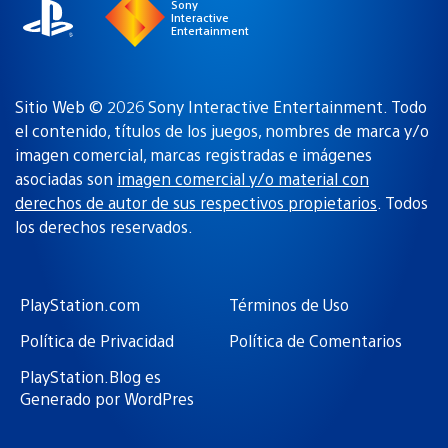
Sony
Interactive
Entertainment
Sitio Web © 2026 Sony Interactive Entertainment. Todo
el contenido, títulos de los juegos, nombres de marca y/o
imagen comercial, marcas registradas e imágenes
asociadas son
imagen comercial y/o material con
derechos de autor de sus respectivos propietarios
. Todos
los derechos reservados.
PlayStation.com
Términos de Uso
Política de Privacidad
Política de Comentarios
PlayStation.Blog es
Generado por WordPres