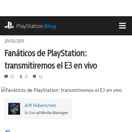
Pasa
al
contenido
playstation.com
PlayStation
.Blog
MEN
29/05/2011
Fanáticos de PlayStation:
transmitiremos el E3 en vivo
13
0
12
Jeff Rubenstein
Sr. Social Media Manager