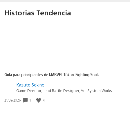
Historias Tendencia
Guía para principiantes de MARVEL Tōkon: Fighting Souls
Kazuto Sekine
Game Director, Lead Battle Designer, Arc System Works
1
4
Fecha
21/07/2026
de
publicación: