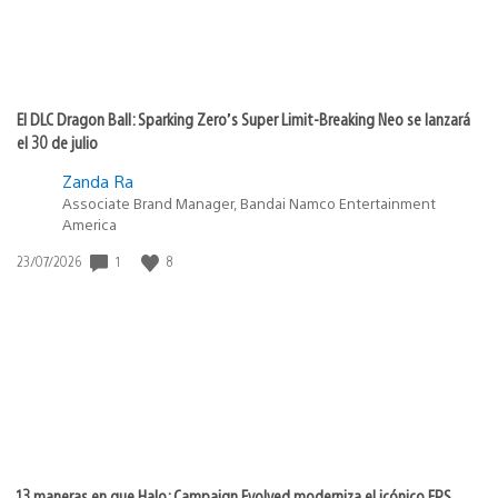
El DLC Dragon Ball: Sparking Zero’s Super Limit-Breaking Neo se lanzará
el 30 de julio
Zanda Ra
Associate Brand Manager, Bandai Namco Entertainment
America
1
8
Fecha
23/07/2026
de
publicación:
13 maneras en que Halo: Campaign Evolved moderniza el icónico FPS