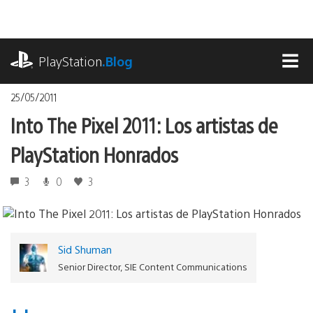
Pasa
al
contenido
playstation.com
PlayStation
.Blog
MEN
25/05/2011
Into The Pixel 2011: Los artistas de
PlayStation Honrados
3
0
3
Sid Shuman
Senior Director, SIE Content Communications