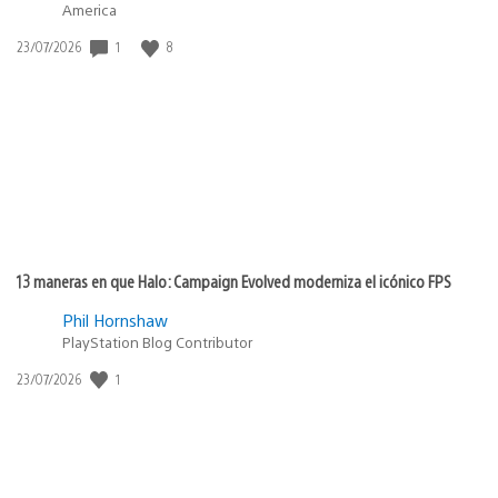
America
1
8
Fecha
23/07/2026
de
publicación:
13 maneras en que Halo: Campaign Evolved moderniza el icónico FPS
Phil Hornshaw
PlayStation Blog Contributor
1
Fecha
23/07/2026
de
publicación: