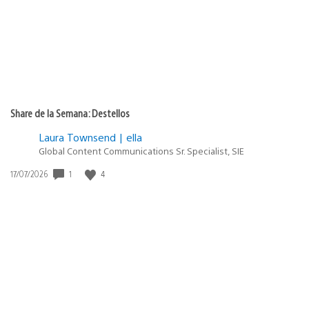
Share de la Semana: Destellos
Laura Townsend | ella
Global Content Communications Sr. Specialist, SIE
1
4
Fecha
17/07/2026
de
publicación: