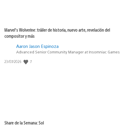
Marvel’s Wolverine: tráiler de historia, nuevo arte, revelación del
compositor y más
Aaron Jason Espinoza
Advanced Senior Community Manager at Insomniac Games
7
Fecha
23/07/2026
de
publicación:
Share de la Semana: Sol