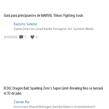
Guía para principiantes de MARVEL Tōkon: Fighting Souls
Kazuto Sekine
Game Director, Lead Battle Designer, Arc System Works
1
4
Fecha
21/07/2026
de
publicación:
El DLC Dragon Ball: Sparking Zero’s Super Limit-Breaking Neo se lanzará
el 30 de julio
Zanda Ra
Associate Brand Manager, Bandai Namco Entertainment