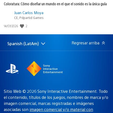
Coloratura: Cómo diseñar un mundo en el que el sonido es la única guía
Juan Carlos Moya
CE, Pdpartid Games
2
Fecha
14/07/2026
de
publicación:
Regresar arriba
Spanish (LatAm)
Elige
Región
una
actual:
región
Sony
Interactive
Entertainment
Sitio Web © 2026 Sony Interactive Entertainment. Todo
el contenido, títulos de los juegos, nombres de marca y/o
imagen comercial, marcas registradas e imágenes
asociadas son
imagen comercial y/o material con