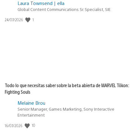
Laura Townsend | ella
Global Content Communications Sr. Specialist, SIE
1
Fecha
24/07/2026
de
publicación:
Todo lo que necesitas saber sobre la beta abierta de MARVEL Tōkon:
Fighting Souls
Melaine Brou
Senior Manager, Games Marketing, Sony Interactive
Entertainment
10
Fecha
16/07/2026
de
publicación: