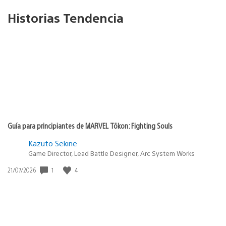
Historias Tendencia
Guía para principiantes de MARVEL Tōkon: Fighting Souls
Kazuto Sekine
Game Director, Lead Battle Designer, Arc System Works
1
4
Fecha
21/07/2026
de
publicación: