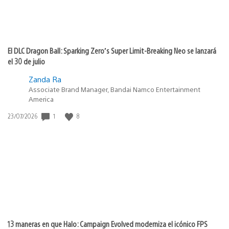
El DLC Dragon Ball: Sparking Zero’s Super Limit-Breaking Neo se lanzará
el 30 de julio
Zanda Ra
Associate Brand Manager, Bandai Namco Entertainment
America
1
8
Fecha
23/07/2026
de
publicación:
13 maneras en que Halo: Campaign Evolved moderniza el icónico FPS