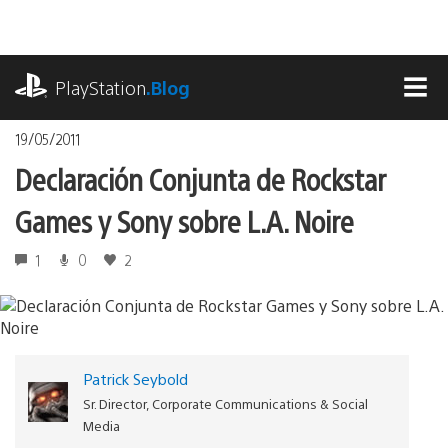
Pasa
al
contenido
playstation.com
PlayStation
.Blog
MEN
19/05/2011
Declaración Conjunta de Rockstar
Games y Sony sobre L.A. Noire
1
0
2
Patrick Seybold
Sr. Director, Corporate Communications & Social
Media