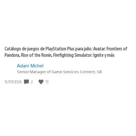
Catálogo de juegos de PlayStation Plus para julio: Avatar: Frontiers of
Pandora, Rise of the Ronin, Firefighting Simulator: Ignite y más
Adam Michel
Senior Manager of Game Services Content, SIE
2
13
Fecha
15/07/2026
de
publicación: