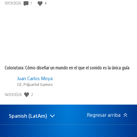
1
4
Fecha
17/07/2026
de
publicación:
Coloratura: Cómo diseñar un mundo en el que el sonido es la única guía
Juan Carlos Moya
CE, Pdpartid Games
2
Fecha
14/07/2026
de
publicación:
Regresar arriba
Spanish (LatAm)
Elige
Región
una
actual:
región