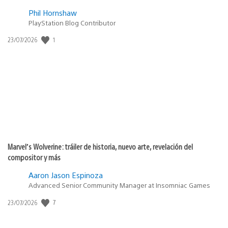
Phil Hornshaw
PlayStation Blog Contributor
1
Fecha
23/07/2026
de
publicación:
Marvel’s Wolverine: tráiler de historia, nuevo arte, revelación del
compositor y más
Aaron Jason Espinoza
Advanced Senior Community Manager at Insomniac Games
7
Fecha
23/07/2026
de
publicación: