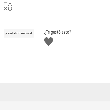
¿Te gustó esto?
playstation network
Me
gusta