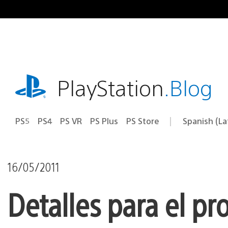
Pasa
al
contenido
playstation.com
PlayStation
.Blog
PS5
PS4
PS VR
PS Plus
PS Store
Spanish (L
Elige
Región
una
actual:
región
16/05/2011
Detalles para el p