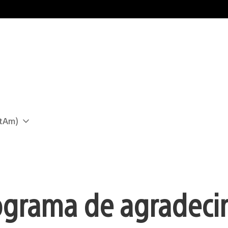
atAm)
rograma de agradec