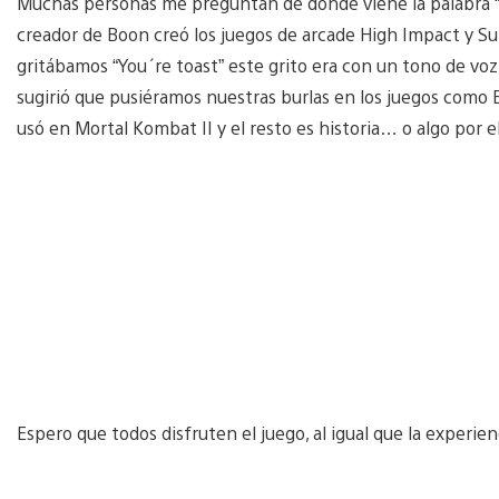
Muchas personas me preguntan de donde viene la palabra “
creador de Boon creó los juegos de arcade High Impact y S
gritábamos “You´re toast” este grito era con un tono de voz
sugirió que pusiéramos nuestras burlas en los juegos como Ea
usó en Mortal Kombat II y el resto es historia… o algo por el
Espero que todos disfruten el juego, al igual que la experie