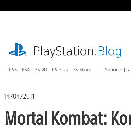
Pasa
al
contenido
playstation.com
PlayStation
.Blog
PS5
PS4
PS VR
PS Plus
PS Store
Spanish (L
Elige
Región
una
actual:
región
14/04/2011
Mortal Kombat: K