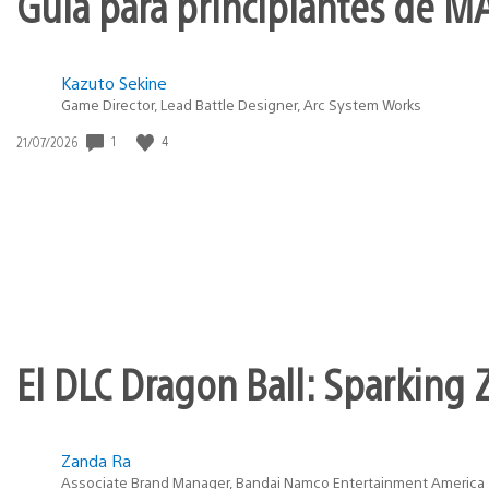
Guía para principiantes de M
Kazuto Sekine
Game Director, Lead Battle Designer, Arc System Works
1
4
Fecha
21/07/2026
de
publicación:
El DLC Dragon Ball: Sparking Z
Zanda Ra
Associate Brand Manager, Bandai Namco Entertainment America