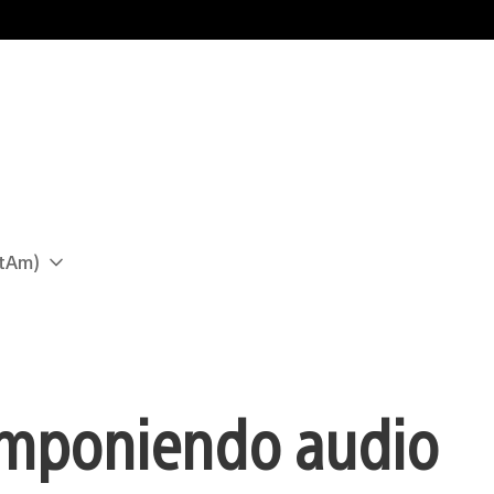
atAm)
omponiendo audio