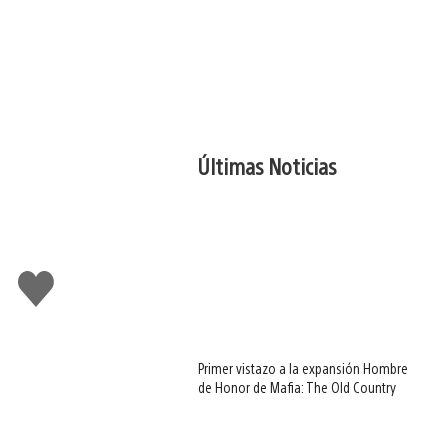
Últimas Noticias
Me
gusta
Primer vistazo a la expansión Hombre
de Honor de Mafia: The Old Country