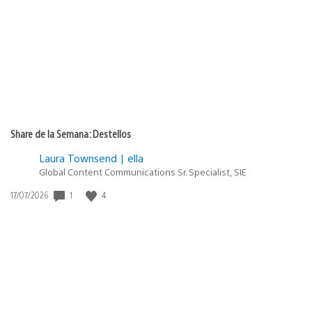
publicación:
Share de la Semana: Destellos
Laura Townsend | ella
Global Content Communications Sr. Specialist, SIE
1
4
Fecha
17/07/2026
de
publicación: