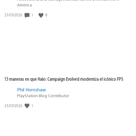
America
1
8
Fecha
23/07/2026
de
publicación:
13 maneras en que Halo: Campaign Evolved moderniza el icónico FPS
Phil Hornshaw
PlayStation Blog Contributor
1
Fecha
23/07/2026
de
publicación: