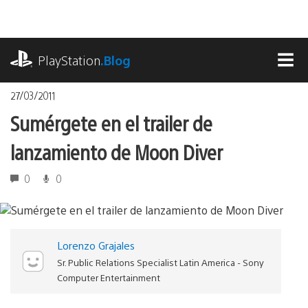
Pasa
al
contenido
playstation.com
PlayStation
.Blog
MEN
27/03/2011
Sumérgete en el trailer de
lanzamiento de Moon Diver
0
0
Lorenzo Grajales
Sr. Public Relations Specialist Latin America - Sony
Computer Entertainment