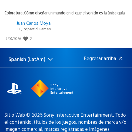
Coloratura: Cómo diseñar un mundo en el que el sonido es la única guía
Juan Carlos Moya
CE, Pdpartid Games
2
Fecha
14/07/2026
de
publicación:
Regresar arriba
Spanish (LatAm)
Elige
Región
una
actual:
región
Sony
Interactive
Entertainment
Sitio Web © 2026 Sony Interactive Entertainment. Todo
el contenido, títulos de los juegos, nombres de marca y/o
imagen comercial, marcas registradas e imágenes