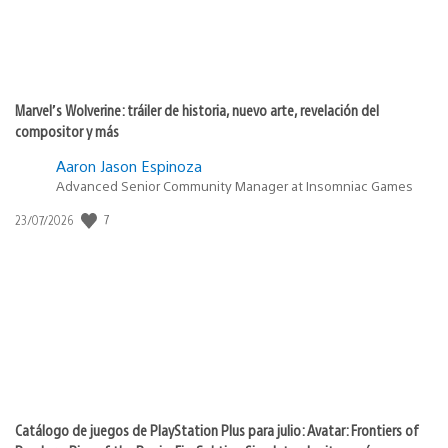
Marvel’s Wolverine: tráiler de historia, nuevo arte, revelación del
compositor y más
Aaron Jason Espinoza
Advanced Senior Community Manager at Insomniac Games
7
Fecha
23/07/2026
de
publicación:
Catálogo de juegos de PlayStation Plus para julio: Avatar: Frontiers of