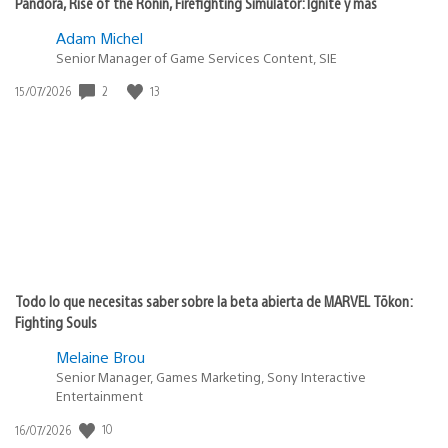
Pandora, Rise of the Ronin, Firefighting Simulator: Ignite y más
Adam Michel
Senior Manager of Game Services Content, SIE
2
13
Fecha
15/07/2026
de
publicación:
Todo lo que necesitas saber sobre la beta abierta de MARVEL Tōkon:
Fighting Souls
Melaine Brou
Senior Manager, Games Marketing, Sony Interactive
Entertainment
10
Fecha
16/07/2026
de