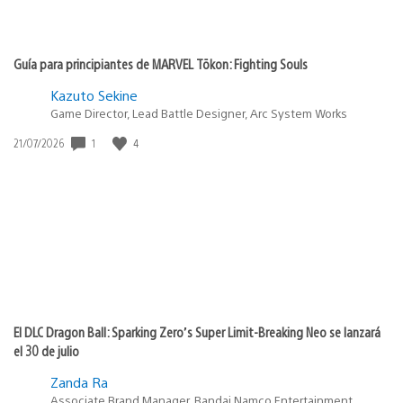
Guía para principiantes de MARVEL Tōkon: Fighting Souls
Kazuto Sekine
Game Director, Lead Battle Designer, Arc System Works
1
4
Fecha
21/07/2026
de
publicación:
El DLC Dragon Ball: Sparking Zero’s Super Limit-Breaking Neo se lanzará
el 30 de julio
Zanda Ra
Associate Brand Manager, Bandai Namco Entertainment