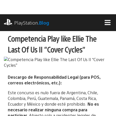
Pasa
al
contenido
playstation.com
PlayStation
.Blog
MEN
Competencia Play like Ellie The
31/08/2020
Last Of Us II “Cover Cycles”
Descargo de Responsabilidad Legal (para POS,
correos electrónicos, etc.):
Este concurso es nulo fuera de Argentina, Chile,
Colombia, Perú, Guatemala, Panamá, Costa Rica,
Ecuador y México y donde esté prohibido.
No es
necesario realizar ninguna compra para
participar.
Abierto solo a residentes legales de