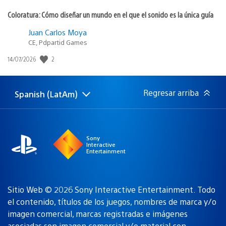
Coloratura: Cómo diseñar un mundo en el que el sonido es la única guía
Juan Carlos Moya
CE, Pdpartid Games
Fecha
2
14/07/2026
de
publicación:
Regresar arriba
Spanish (LatAm)
Elige
Región
una
actual:
región
Sony
Interactive
Entertainment
Sitio Web © 2026 Sony Interactive Entertainment. Todo
el contenido, títulos de los juegos, nombres de marca y/o
imagen comercial, marcas registradas e imágenes
asociadas son
imagen comercial y/o material con