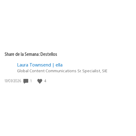
publicación:
Share de la Semana: Destellos
Laura Townsend | ella
Global Content Communications Sr. Specialist, SIE
Fecha
1
4
17/07/2026
de
publicación: