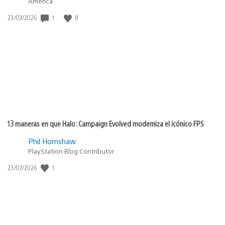
America
Fecha
1
8
23/07/2026
de
publicación:
13 maneras en que Halo: Campaign Evolved moderniza el icónico FPS
Phil Hornshaw
PlayStation Blog Contributor
Fecha
1
23/07/2026
de
publicación: