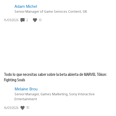
Adam Michel
Senior Manager of Game Services Content, SIE
Fecha
2
13
15/07/2026
de
publicación:
Todo lo que necesitas saber sobre la beta abierta de MARVEL Tōkon:
Fighting Souls
Melaine Brou
Senior Manager, Games Marketing, Sony Interactive
Entertainment
Fecha
10
16/07/2026
de