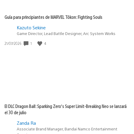
Guía para principiantes de MARVEL Tōkon: Fighting Souls
Kazuto Sekine
Game Director, Lead Battle Designer, Arc System Works
Fecha
1
4
21/07/2026
de
publicación:
El DLC Dragon Ball: Sparking Zero’s Super Limit-Breaking Neo se lanzará
el 30 de julio
Zanda Ra
Associate Brand Manager, Bandai Namco Entertainment