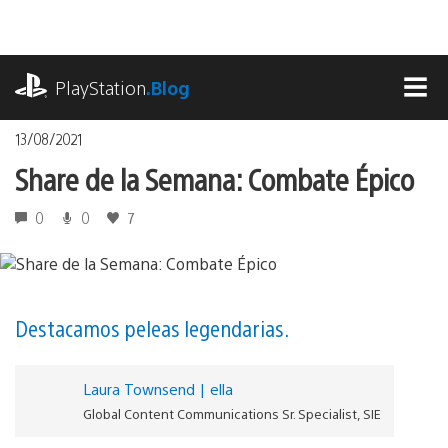
Pasa
al
contenido
playstation.com
PlayStation
.Blog
MEN
13/08/2021
Share de la Semana: Combate Épico
0
0
7
Destacamos peleas legendarias.
Laura Townsend | ella
Global Content Communications Sr. Specialist, SIE