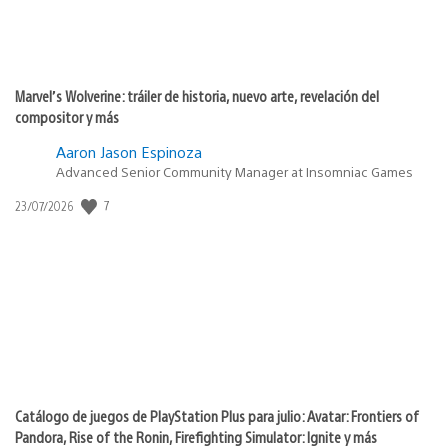
Marvel’s Wolverine: tráiler de historia, nuevo arte, revelación del
compositor y más
Aaron Jason Espinoza
Advanced Senior Community Manager at Insomniac Games
Fecha
7
23/07/2026
de
publicación:
Catálogo de juegos de PlayStation Plus para julio: Avatar: Frontiers of
Pandora, Rise of the Ronin, Firefighting Simulator: Ignite y más