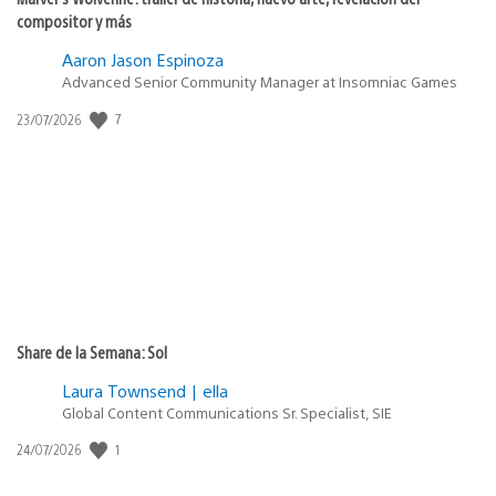
compositor y más
Aaron Jason Espinoza
Advanced Senior Community Manager at Insomniac Games
7
Fecha
23/07/2026
de
publicación:
Share de la Semana: Sol
Laura Townsend | ella
Global Content Communications Sr. Specialist, SIE
1
Fecha
24/07/2026
de
publicación: