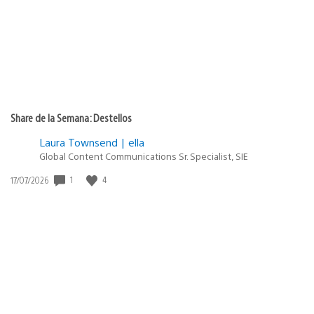
Share de la Semana: Destellos
Laura Townsend | ella
Global Content Communications Sr. Specialist, SIE
1
4
Fecha
17/07/2026
de
publicación: