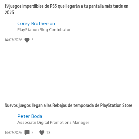
19 juegos imperdibles de PS5 que llegarán a tu pantalla más tarde en
2026
Corey Brotherson
PlayStation Blog Contributor
5
Fecha
14/07/2026
de
publicación:
Nuevos juegos llegan a las Rebajas de temporada de PlayStation Store
Peter Boda
Associate Digital Promotions Manager
8
10
Fecha
14/07/2026
de