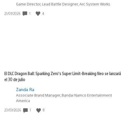
Game Director, Lead Battle Designer, Arc System Works
1
4
Fecha
21/07/2026
de
publicación:
El DLC Dragon Ball: Sparking Zero’s Super Limit-Breaking Neo se lanzará
el 30 de julio
Zanda Ra
Associate Brand Manager, Bandai Namco Entertainment
America
1
8
Fecha
23/07/2026
de
publicación: