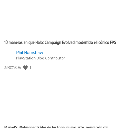
13 maneras en que Halo: Campaign Evolved moderniza el icónico FPS
Phil Hornshaw
PlayStation Blog Contributor
1
Fecha
23/07/2026
de
publicación:
Marvel’s Wolverine: tráiler de historia, nuevo arte, revelación del