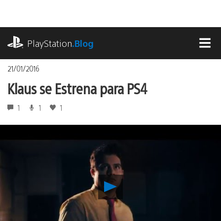
Pasa
al
contenido
playstation.com
PlayStation
.Blog
MEN
21/01/2016
Klaus se Estrena para PS4
1
1
1
Reproducir
Klaus
se
Estrena
para