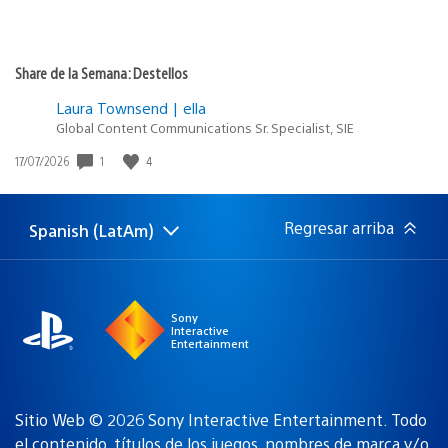
Share de la Semana: Destellos
Laura Townsend | ella
Global Content Communications Sr. Specialist, SIE
1
4
Fecha
17/07/2026
de
publicación:
Regresar arriba
Spanish (LatAm)
Elige
Región
una
actual:
región
Sony
Interactive
Entertainment
Sitio Web © 2026 Sony Interactive Entertainment. Todo
el contenido, títulos de los juegos, nombres de marca y/o