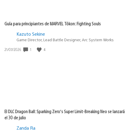
Guía para principiantes de MARVEL Tōkon: Fighting Souls
Kazuto Sekine
Game Director, Lead Battle Designer, Arc System Works
1
4
Fecha
21/07/2026
de
publicación:
El DLC Dragon Ball: Sparking Zero’s Super Limit-Breaking Neo se lanzará
el 30 de julio
Zanda Ra