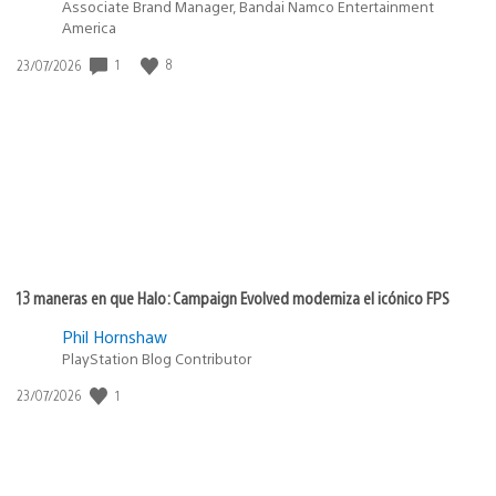
Associate Brand Manager, Bandai Namco Entertainment
America
1
8
Fecha
23/07/2026
de
publicación:
13 maneras en que Halo: Campaign Evolved moderniza el icónico FPS
Phil Hornshaw
PlayStation Blog Contributor
1
Fecha
23/07/2026
de
publicación: