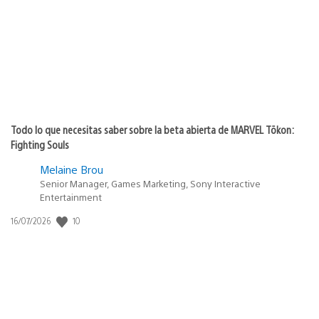
publicación:
Todo lo que necesitas saber sobre la beta abierta de MARVEL Tōkon:
Fighting Souls
Melaine Brou
Senior Manager, Games Marketing, Sony Interactive
Entertainment
10
Fecha
16/07/2026
de
publicación: