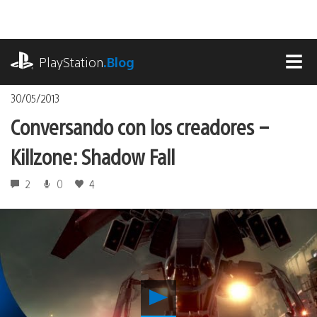
Pasa
al
contenido
playstation.com
PlayStation
.Blog
MEN
30/05/2013
Conversando con los creadores –
Killzone: Shadow Fall
2
0
4
Reproducir
Conversando