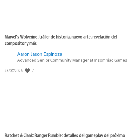
Marvel’s Wolverine: tráiler de historia, nuevo arte, revelación del
compositor y más
Aaron Jason Espinoza
Advanced Senior Community Manager at Insomniac Games
7
Fecha
23/07/2026
de
publicación:
Ratchet & Clank: Ranger Rumble: detalles del gameplay del próximo