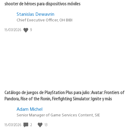
shooter de héroes para dispositivos móviles
Stanislas Dewavrin
Chief Executive Officer, OH BIBI
9
Fecha
15/07/2026
de
publicación:
Catálogo de juegos de PlayStation Plus para julio: Avatar: Frontiers of
Pandora, Rise of the Ronin, Firefighting Simulator: Ignite y más
Adam Michel
Senior Manager of Game Services Content, SIE
2
13
Fecha
15/07/2026
de