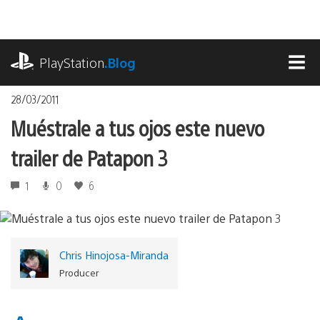
Pasa
al
contenido
playstation.com
PlayStation
.Blog
MEN
28/03/2011
Muéstrale a tus ojos este nuevo
trailer de Patapon 3
1
0
6
Chris Hinojosa-Miranda
Producer