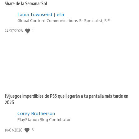
Share de la Semana: Sol
Laura Townsend | ella
Global Content Communications Sr. Specialist, SIE
1
Fecha
24/07/2026
de
publicación:
19 juegos imperdibles de PS5 que llegarán a tu pantalla más tarde en
2026
Corey Brotherson
PlayStation Blog Contributor
6
Fecha
14/07/2026
de