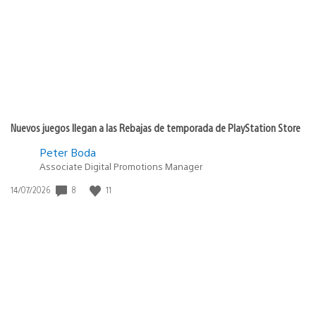
publicación:
Nuevos juegos llegan a las Rebajas de temporada de PlayStation Store
Peter Boda
Associate Digital Promotions Manager
8
11
Fecha
14/07/2026
de
publicación: