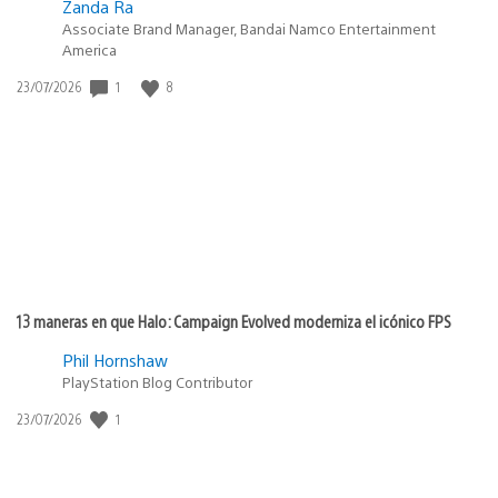
Zanda Ra
Associate Brand Manager, Bandai Namco Entertainment
America
1
8
Fecha
23/07/2026
de
publicación:
13 maneras en que Halo: Campaign Evolved moderniza el icónico FPS
Phil Hornshaw
PlayStation Blog Contributor
1
Fecha
23/07/2026
de
publicación: