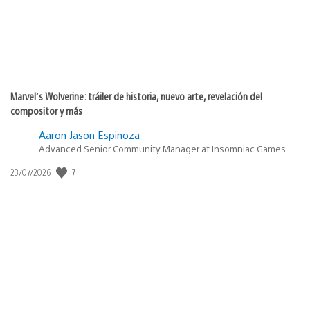
Marvel’s Wolverine: tráiler de historia, nuevo arte, revelación del
compositor y más
Aaron Jason Espinoza
Advanced Senior Community Manager at Insomniac Games
7
Fecha
23/07/2026
de
publicación: