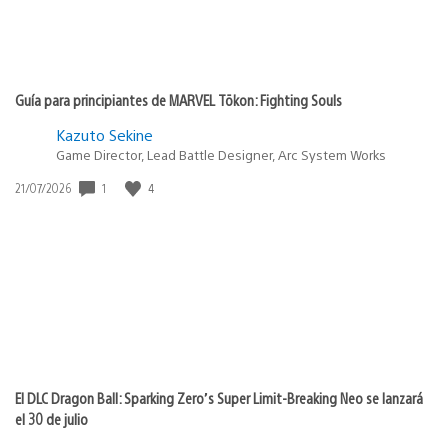
Guía para principiantes de MARVEL Tōkon: Fighting Souls
Kazuto Sekine
Game Director, Lead Battle Designer, Arc System Works
1
4
Fecha
21/07/2026
de
publicación:
El DLC Dragon Ball: Sparking Zero’s Super Limit-Breaking Neo se lanzará
el 30 de julio