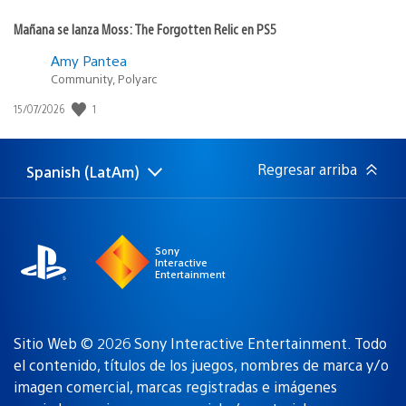
Mañana se lanza Moss: The Forgotten Relic en PS5
Amy Pantea
Community, Polyarc
1
Fecha
15/07/2026
de
publicación:
Regresar arriba
Spanish (LatAm)
Elige
Región
una
actual:
región
Sony
Interactive
Entertainment
Sitio Web © 2026 Sony Interactive Entertainment. Todo
el contenido, títulos de los juegos, nombres de marca y/o
imagen comercial, marcas registradas e imágenes