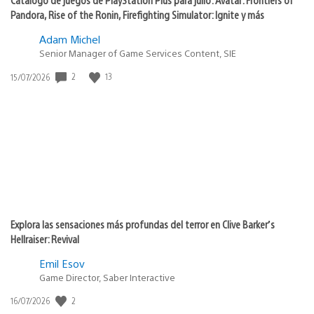
Pandora, Rise of the Ronin, Firefighting Simulator: Ignite y más
Adam Michel
Senior Manager of Game Services Content, SIE
Fecha
2
13
15/07/2026
de
publicación:
Explora las sensaciones más profundas del terror en Clive Barker’s
Hellraiser: Revival
Emil Esov
Game Director, Saber Interactive
Fecha
2
16/07/2026
de