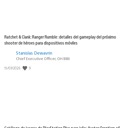
Ratchet & Clank: Ranger Rumble: detalles del gameplay del próximo
shooter de héroes para dispositivos móviles
Stanislas Dewavrin
Chief Executive Officer, OH BIBI
Fecha
9
15/07/2026
de
publicación:
Catálogo de juegos de PlayStation Plus para julio: Avatar: Frontiers of