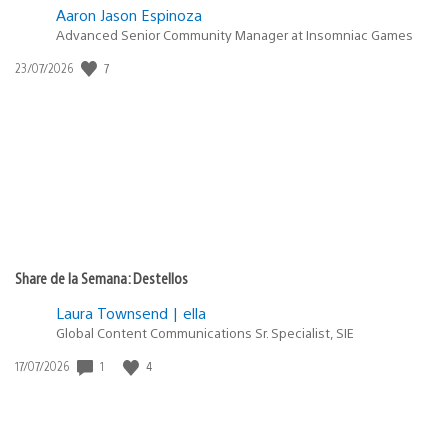
Aaron Jason Espinoza
Advanced Senior Community Manager at Insomniac Games
Fecha
7
23/07/2026
de
publicación:
Share de la Semana: Destellos
Laura Townsend | ella
Global Content Communications Sr. Specialist, SIE
Fecha
1
4
17/07/2026
de
publicación: