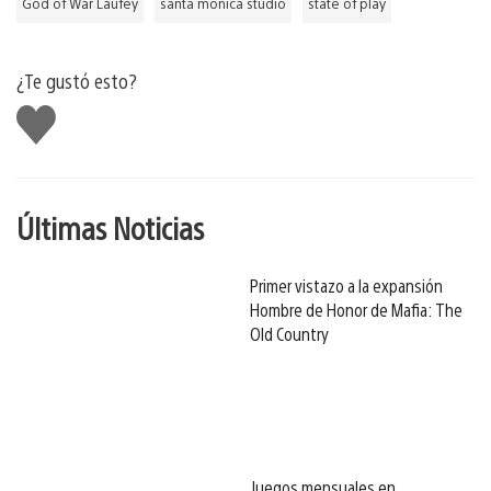
God of War Laufey
santa monica studio
state of play
¿Te gustó esto?
Me
gusta
Últimas Noticias
Primer vistazo a la expansión
Hombre de Honor de Mafia: The
Old Country
Juegos mensuales en