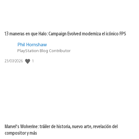
13 maneras en que Halo: Campaign Evolved moderniza el icónico FPS
Phil Hornshaw
PlayStation Blog Contributor
Fecha
1
23/07/2026
de
publicación:
Marvel’s Wolverine: tráiler de historia, nuevo arte, revelación del
compositor y más