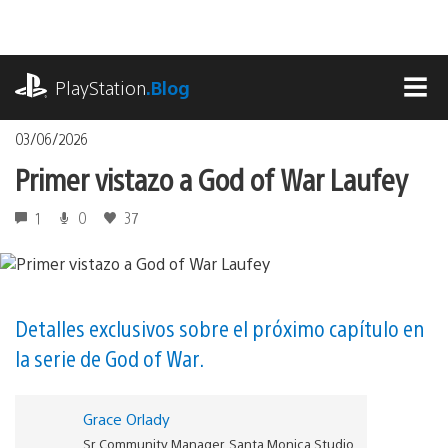
Pasa
al
contenido
playstation.com
PlayStation
.Blog
MEN
03/06/2026
Primer vistazo a God of War Laufey
1
0
37
Detalles exclusivos sobre el próximo capítulo en
la serie de God of War.
Grace Orlady
Sr. Community Manager, Santa Monica Studio