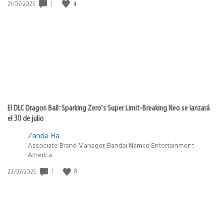
Fecha
1
4
21/07/2026
de
publicación:
El DLC Dragon Ball: Sparking Zero’s Super Limit-Breaking Neo se lanzará
el 30 de julio
Zanda Ra
Associate Brand Manager, Bandai Namco Entertainment
America
Fecha
1
8
23/07/2026
de
publicación: