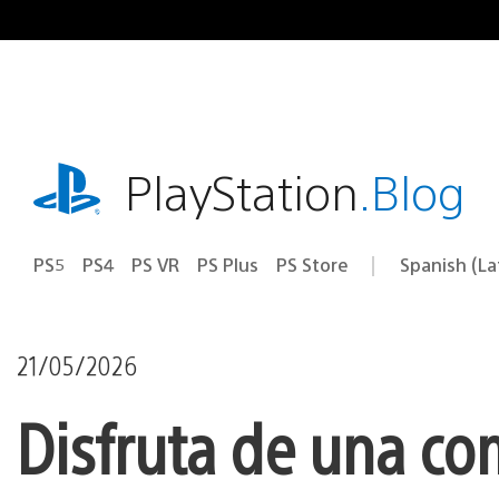
Pasa
al
contenido
playstation.com
PlayStation
.Blog
PS5
PS4
PS VR
PS Plus
PS Store
Spanish (L
Elige
Región
una
actual:
región
21/05/2026
Disfruta de una co