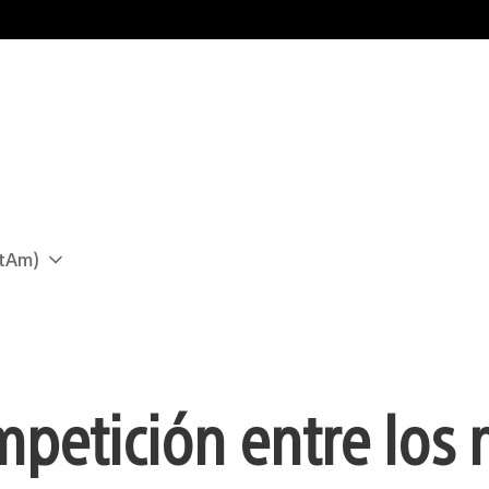
atAm)
mpetición entre los