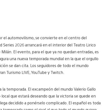
or el automovilismo, se convierte en el centro del
Series 2026 arrancará en el interior del Teatro Lirico
Milán. El evento, para el que ya no quedan entradas, es
naugura una nueva temporada mundial en la que el orgullo
tición se dan cita. Los seguidores de todo el mundo
ran Turismo LIVE, YouTube y Twitch.
da la temporada. El excampeón del mundo Valerio Gallo
o local que estará deseando que la victoria se quede en
llega decidido a ponérselo complicado. El español es toda
va temporada como el rival al que todo el mundo quiere