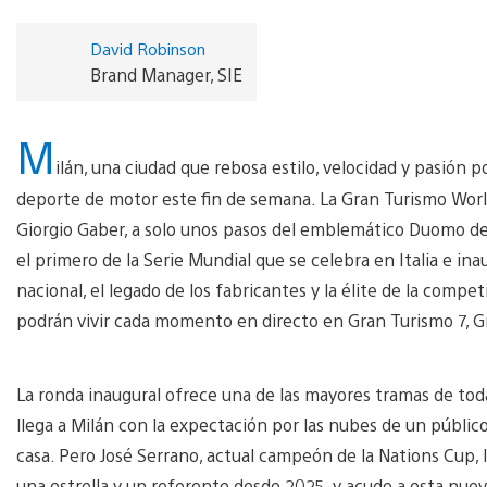
David Robinson
Brand Manager, SIE
M
ilán, una ciudad que rebosa estilo, velocidad y pasión p
deporte de motor este fin de semana. La Gran Turismo World 
Giorgio Gaber, a solo unos pasos del emblemático Duomo de 
el primero de la Serie Mundial que se celebra en Italia e i
nacional, el legado de los fabricantes y la élite de la compe
podrán vivir cada momento en directo en Gran Turismo 7, G
La ronda inaugural ofrece una de las mayores tramas de to
llega a Milán con la expectación por las nubes de un públic
casa. Pero José Serrano, actual campeón de la Nations Cup, 
una estrella y un referente desde 2025, y acude a esta nue