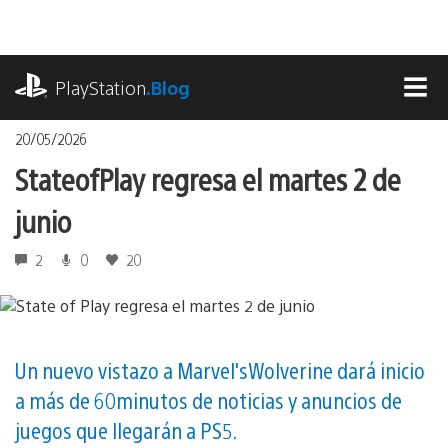
Pasa
al
contenido
playstation.com
PlayStation
.Blog
MEN
20/05/2026
State of Play regresa el martes 2 de
junio
2
0
20
Un nuevo vistazo a Marvel's Wolverine dará inicio
a más de 60 minutos de noticias y anuncios de
juegos que llegarán a PS5.