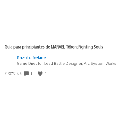
Guía para principiantes de MARVEL Tōkon: Fighting Souls
Kazuto Sekine
Game Director, Lead Battle Designer, Arc System Works
Fecha
1
4
21/07/2026
de
publicación: