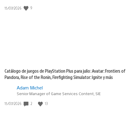
Fecha
9
15/07/2026
de
publicación:
Catálogo de juegos de PlayStation Plus para julio: Avatar: Frontiers of
Pandora, Rise of the Ronin, Firefighting Simulator: Ignite y más
Adam Michel
Senior Manager of Game Services Content, SIE
Fecha
2
13
15/07/2026
de
publicación: