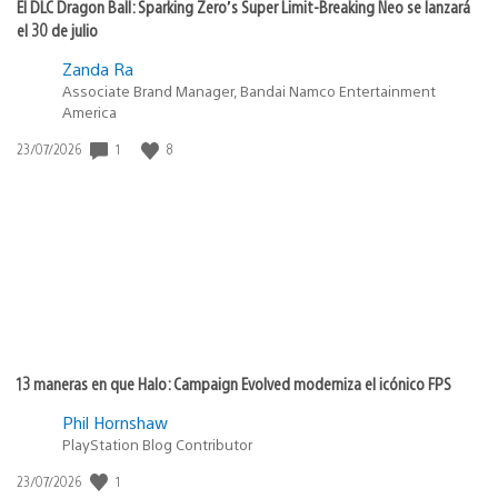
El DLC Dragon Ball: Sparking Zero’s Super Limit-Breaking Neo se lanzará
el 30 de julio
Zanda Ra
Associate Brand Manager, Bandai Namco Entertainment
America
Fecha
1
8
23/07/2026
de
publicación:
13 maneras en que Halo: Campaign Evolved moderniza el icónico FPS
Phil Hornshaw
PlayStation Blog Contributor
Fecha
1
23/07/2026