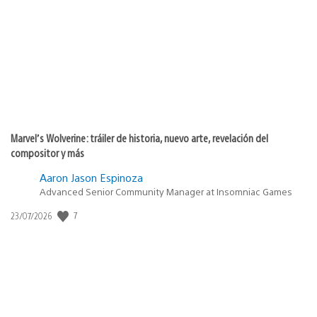
de
publicación:
Marvel’s Wolverine: tráiler de historia, nuevo arte, revelación del
compositor y más
Aaron Jason Espinoza
Advanced Senior Community Manager at Insomniac Games
Fecha
7
23/07/2026
de
publicación: