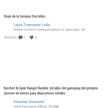
Share de la Semana: Destellos
Laura Townsend | ella
Global Content Communications Sr. Specialist, SIE
Fecha
1
4
17/07/2026
de
publicación:
Ratchet & Clank: Ranger Rumble: detalles del gameplay del próximo
shooter de héroes para dispositivos móviles
Stanislas Dewavrin
Chief Executive Officer, OH BIBI