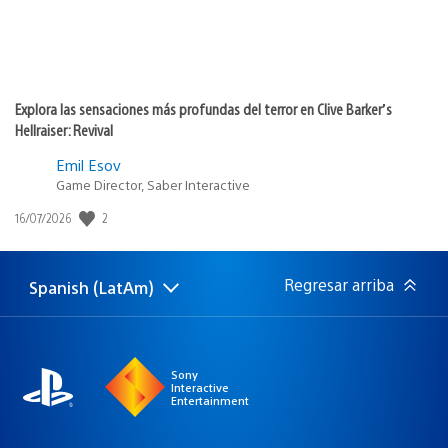
Explora las sensaciones más profundas del terror en Clive Barker’s
Hellraiser: Revival
Emil Esov
Game Director, Saber Interactive
Fecha
2
16/07/2026
de
publicación:
Regresar arriba
Spanish (LatAm)
Elige
Región
una
actual:
región
Sony
Interactive
Entertainment