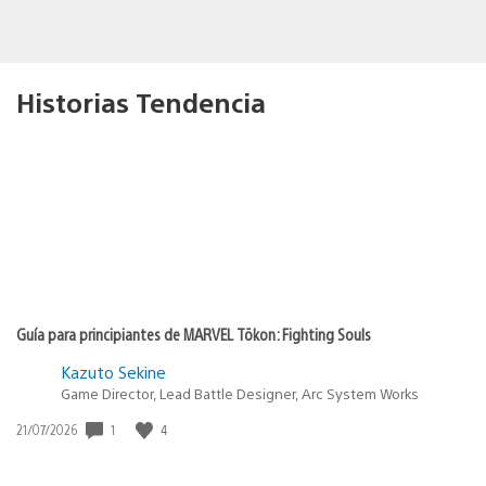
Historias Tendencia
Guía para principiantes de MARVEL Tōkon: Fighting Souls
Kazuto Sekine
Game Director, Lead Battle Designer, Arc System Works
Fecha
1
4
21/07/2026
de
publicación: