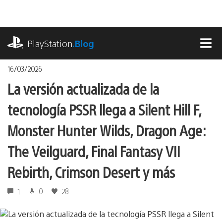
Pasa
al
contenido
playstation.com
PlayStation
.Blog
MEN
16/03/2026
La versión actualizada de la
tecnología PSSR llega a Silent Hill F,
Monster Hunter Wilds, Dragon Age:
The Veilguard, Final Fantasy VII
Rebirth, Crimson Desert y más
1
0
28