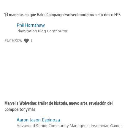
13 maneras en que Halo: Campaign Evolved moderniza el icónico FPS
Phil Hornshaw
PlayStation Blog Contributor
Fecha
1
23/07/2026
de
publicación:
Marvel’s Wolverine: tráiler de historia, nuevo arte, revelación del
compositor y más
Aaron Jason Espinoza
Advanced Senior Community Manager at Insomniac Games