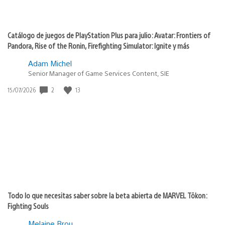
Catálogo de juegos de PlayStation Plus para julio: Avatar: Frontiers of
Pandora, Rise of the Ronin, Firefighting Simulator: Ignite y más
Adam Michel
Senior Manager of Game Services Content, SIE
Fecha
2
13
15/07/2026
de
publicación:
Todo lo que necesitas saber sobre la beta abierta de MARVEL Tōkon:
Fighting Souls
Melaine Brou