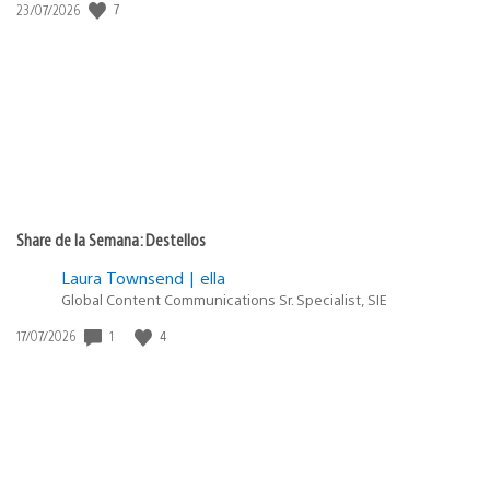
Fecha
7
23/07/2026
de
publicación:
Share de la Semana: Destellos
Laura Townsend | ella
Global Content Communications Sr. Specialist, SIE
Fecha
1
4
17/07/2026
de
publicación: