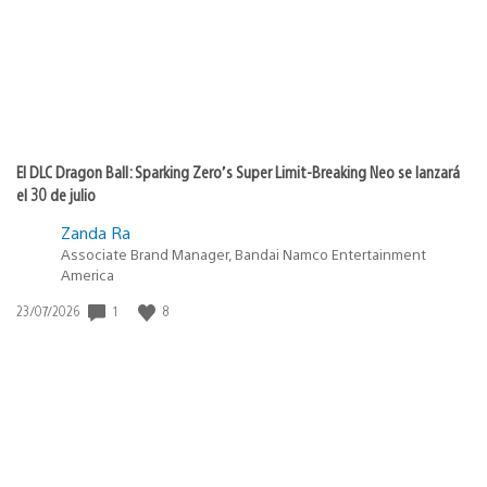
El DLC Dragon Ball: Sparking Zero’s Super Limit-Breaking Neo se lanzará
el 30 de julio
Zanda Ra
Associate Brand Manager, Bandai Namco Entertainment
America
Fecha
1
8
23/07/2026
de
publicación: