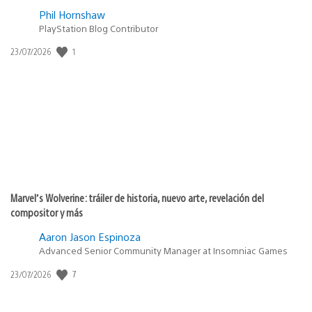
Phil Hornshaw
PlayStation Blog Contributor
Fecha
1
23/07/2026
de
publicación:
Marvel’s Wolverine: tráiler de historia, nuevo arte, revelación del
compositor y más
Aaron Jason Espinoza
Advanced Senior Community Manager at Insomniac Games
Fecha
7
23/07/2026
de
publicación: