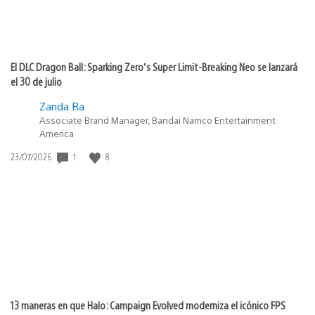
El DLC Dragon Ball: Sparking Zero’s Super Limit-Breaking Neo se lanzará
el 30 de julio
Zanda Ra
Associate Brand Manager, Bandai Namco Entertainment
America
Fecha
1
8
23/07/2026
de
publicación:
13 maneras en que Halo: Campaign Evolved moderniza el icónico FPS