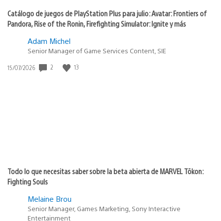
Catálogo de juegos de PlayStation Plus para julio: Avatar: Frontiers of
Pandora, Rise of the Ronin, Firefighting Simulator: Ignite y más
Adam Michel
Senior Manager of Game Services Content, SIE
Fecha
2
13
15/07/2026
de
publicación:
Todo lo que necesitas saber sobre la beta abierta de MARVEL Tōkon:
Fighting Souls
Melaine Brou
Senior Manager, Games Marketing, Sony Interactive
Entertainment