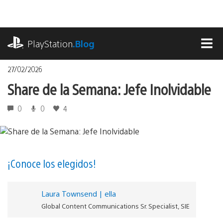
Pasa
al
contenido
playstation.com
PlayStation
.Blog
MEN
27/02/2026
Share de la Semana: Jefe Inolvidable
0
0
4
¡Conoce los elegidos!
Laura Townsend | ella
Global Content Communications Sr. Specialist, SIE