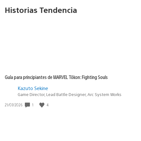
Historias Tendencia
Guía para principiantes de MARVEL Tōkon: Fighting Souls
Kazuto Sekine
Game Director, Lead Battle Designer, Arc System Works
Fecha
1
4
21/07/2026
de
publicación: