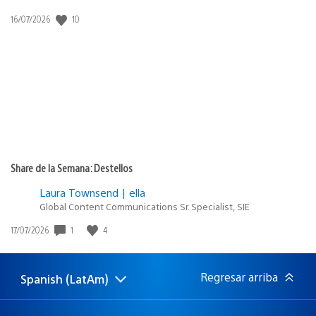
Fecha
10
16/07/2026
de
publicación:
Share de la Semana: Destellos
Laura Townsend | ella
Global Content Communications Sr. Specialist, SIE
Fecha
1
4
17/07/2026
de
publicación:
Regresar arriba
Spanish (LatAm)
Elige
Región
una
actual:
región