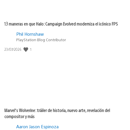
13 maneras en que Halo: Campaign Evolved moderniza el icónico FPS
Phil Hornshaw
PlayStation Blog Contributor
Fecha
1
23/07/2026
de
publicación:
Marvel’s Wolverine: tráiler de historia, nuevo arte, revelación del
compositor y más
Aaron Jason Espinoza