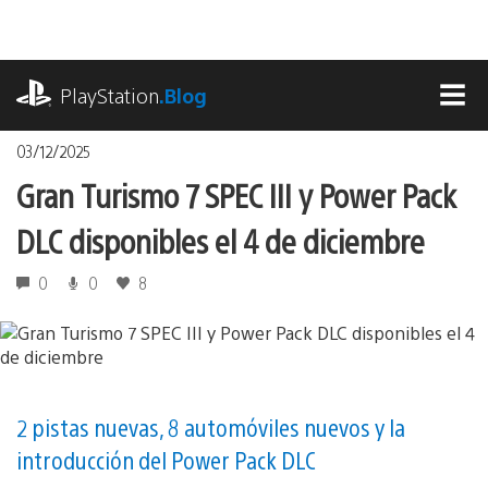
Pasa
al
contenido
playstation.com
PlayStation
.Blog
MEN
03/12/2025
Gran Turismo 7 SPEC III y Power Pack
DLC disponibles el 4 de diciembre
0
0
8
2 pistas nuevas, 8 automóviles nuevos y la
introducción del Power Pack DLC