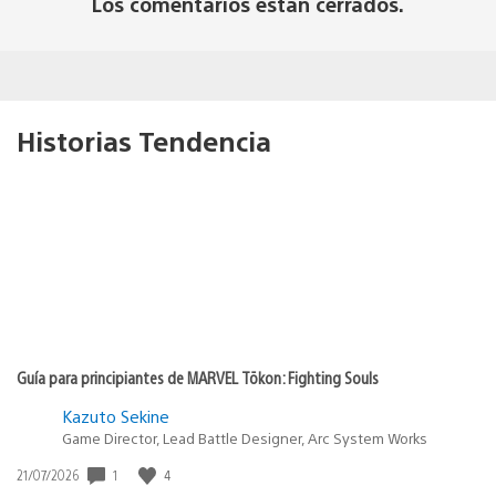
Los comentarios están cerrados.
Historias Tendencia
Guía para principiantes de MARVEL Tōkon: Fighting Souls
Kazuto Sekine
Game Director, Lead Battle Designer, Arc System Works
Fecha
1
4
21/07/2026
de