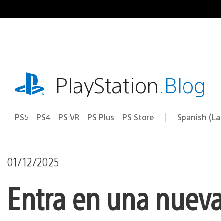
Pasa
al
contenido
playstation.com
PlayStation
.Blog
PS5
PS4
PS VR
PS Plus
PS Store
Spanish (L
Elige
Región
una
actual:
región
01/12/2025
Entra en una nueva