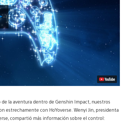
Reproducir
Video
co de la aventura dentro de Genshin Impact, nuestros
on estrechamente con HoYoverse. Wenyi Jin, presidenta
erse, compartió más información sobre el control: