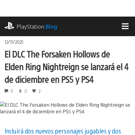
Pasa
al
contenido
playstation.com
PlayStation
.Blog
MEN
12/11/2025
El DLC The Forsaken Hollows de
Elden Ring Nightreign se lanzará el 4
de diciembre en PS5 y PS4
0
0
2
Incluirá dos nuevos personajes jugables y dos