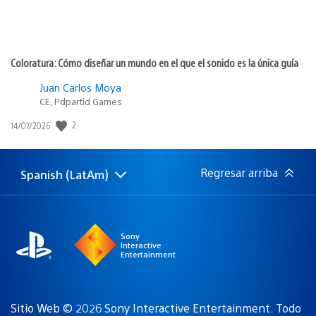
Coloratura: Cómo diseñar un mundo en el que el sonido es la única guía
Juan Carlos Moya
CE, Pdpartid Games
Fecha
2
14/07/2026
de
publicación:
Regresar arriba
Spanish (LatAm)
Elige
Región
una
actual:
región
Sony
Interactive
Entertainment
Sitio Web © 2026 Sony Interactive Entertainment. Todo