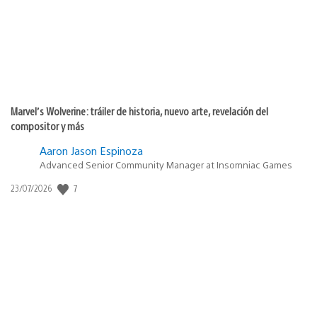
Marvel’s Wolverine: tráiler de historia, nuevo arte, revelación del
compositor y más
Aaron Jason Espinoza
Advanced Senior Community Manager at Insomniac Games
Fecha
7
23/07/2026
de
publicación: