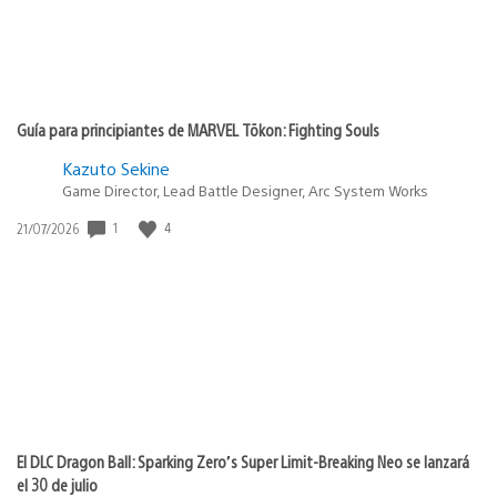
Guía para principiantes de MARVEL Tōkon: Fighting Souls
Kazuto Sekine
Game Director, Lead Battle Designer, Arc System Works
Fecha
1
4
21/07/2026
de
publicación:
El DLC Dragon Ball: Sparking Zero’s Super Limit-Breaking Neo se lanzará
el 30 de julio