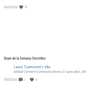
Fecha
10
16/07/2026
de
publicación:
Share de la Semana: Destellos
Laura Townsend | ella
Global Content Communications Sr. Specialist, SIE
Fecha
1
4
17/07/2026
de
publicación: