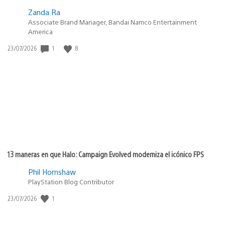
Zanda Ra
Associate Brand Manager, Bandai Namco Entertainment
America
Fecha
1
8
23/07/2026
de
publicación:
13 maneras en que Halo: Campaign Evolved moderniza el icónico FPS
Phil Hornshaw
PlayStation Blog Contributor
Fecha
1
23/07/2026
de
publicación: