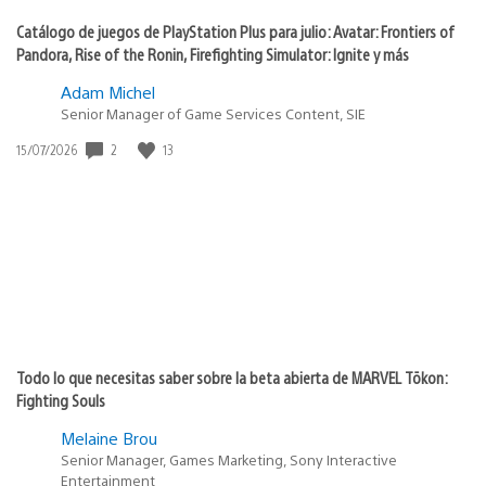
Catálogo de juegos de PlayStation Plus para julio: Avatar: Frontiers of
Pandora, Rise of the Ronin, Firefighting Simulator: Ignite y más
Adam Michel
Senior Manager of Game Services Content, SIE
Fecha
2
13
15/07/2026
de
publicación:
Todo lo que necesitas saber sobre la beta abierta de MARVEL Tōkon:
Fighting Souls
Melaine Brou
Senior Manager, Games Marketing, Sony Interactive
Entertainment