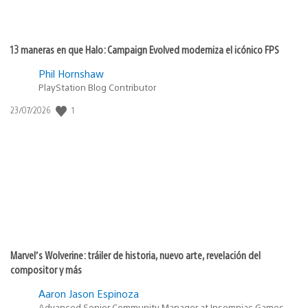
13 maneras en que Halo: Campaign Evolved moderniza el icónico FPS
Phil Hornshaw
PlayStation Blog Contributor
Fecha
1
23/07/2026
de
publicación:
Marvel’s Wolverine: tráiler de historia, nuevo arte, revelación del
compositor y más
Aaron Jason Espinoza
Advanced Senior Community Manager at Insomniac Games