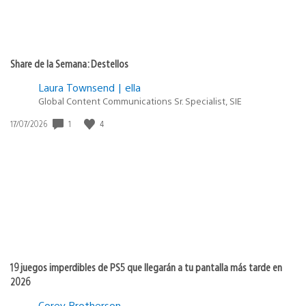
Share de la Semana: Destellos
Laura Townsend | ella
Global Content Communications Sr. Specialist, SIE
Fecha
1
4
17/07/2026
de
publicación:
19 juegos imperdibles de PS5 que llegarán a tu pantalla más tarde en
2026
Corey Brotherson