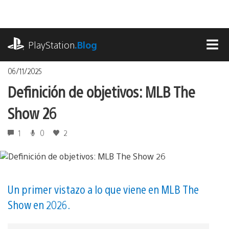
Pasa
al
contenido
playstation.com
PlayStation
.Blog
MEN
06/11/2025
Definición de objetivos: MLB The
Show 26
1
0
2
Un primer vistazo a lo que viene en MLB The
Show en 2026.