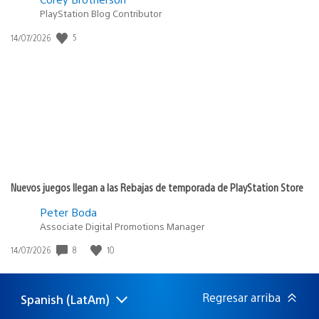
PlayStation Blog Contributor
Fecha
5
14/07/2026
de
publicación:
Nuevos juegos llegan a las Rebajas de temporada de PlayStation Store
Peter Boda
Associate Digital Promotions Manager
Fecha
8
10
14/07/2026
de
publicación:
Regresar arriba
Spanish (LatAm)
Elige
Región
una
actual: