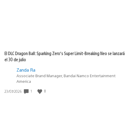
publicación:
El DLC Dragon Ball: Sparking Zero’s Super Limit-Breaking Neo se lanzará
el 30 de julio
Zanda Ra
Associate Brand Manager, Bandai Namco Entertainment
America
Fecha
1
8
23/07/2026
de
publicación: