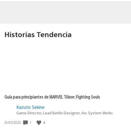
Historias Tendencia
Guía para principiantes de MARVEL Tōkon: Fighting Souls
Kazuto Sekine
Game Director, Lead Battle Designer, Arc System Works
Fecha
1
4
21/07/2026
de