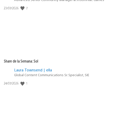
Fecha
7
23/07/2026
de
publicación:
Share de la Semana: Sol
Laura Townsend | ella
Global Content Communications Sr. Specialist, SIE
Fecha
1
24/07/2026
de
publicación: