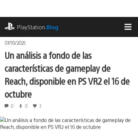
Pasa
al
contenido
playstation.com
PlayStation
.Blog
MEN
07/10/2025
Un análisis a fondo de las
características de gameplay de
Reach, disponible en PS VR2 el 16 de
octubre
0
0
3