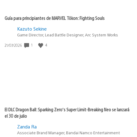
Guía para principiantes de MARVEL Tōkon: Fighting Souls
Kazuto Sekine
Game Director, Lead Battle Designer, Arc System Works
Fecha
1
4
21/07/2026
de
publicación:
El DLC Dragon Ball: Sparking Zero’s Super Limit-Breaking Neo se lanzará
el 30 de julio
Zanda Ra
Associate Brand Manager, Bandai Namco Entertainment