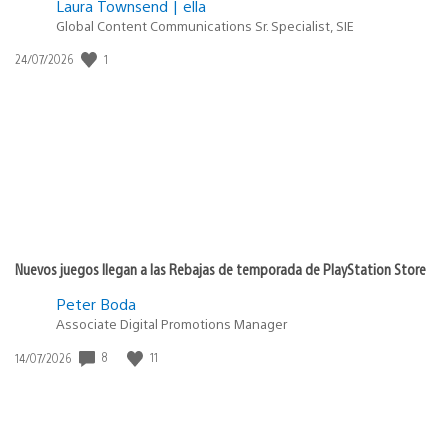
Laura Townsend | ella
Global Content Communications Sr. Specialist, SIE
Fecha
1
24/07/2026
de
publicación:
Nuevos juegos llegan a las Rebajas de temporada de PlayStation Store
Peter Boda
Associate Digital Promotions Manager
Fecha
8
11
14/07/2026
de
publicación: