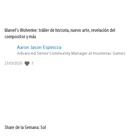
Marvel’s Wolverine: tráiler de historia, nuevo arte, revelación del
compositor y más
Aaron Jason Espinoza
Advanced Senior Community Manager at Insomniac Games
Fecha
7
23/07/2026
de
publicación:
Share de la Semana: Sol