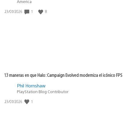
America
Fecha
1
8
23/07/2026
de
publicación:
13 maneras en que Halo: Campaign Evolved moderniza el icónico FPS
Phil Hornshaw
PlayStation Blog Contributor
Fecha
1
23/07/2026
de
publicación: