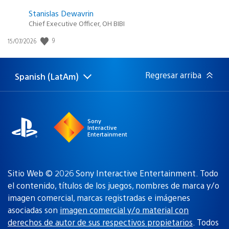
Stanislas Dewavrin
Chief Executive Officer, OH BIBI
Fecha
9
15/07/2026
de
publicación:
Regresar arriba
Spanish (LatAm)
Elige
Región
una
actual:
región
Sony
Interactive
Entertainment
Sitio Web © 2026 Sony Interactive Entertainment. Todo
el contenido, títulos de los juegos, nombres de marca y/o
imagen comercial, marcas registradas e imágenes
asociadas son
imagen comercial y/o material con
derechos de autor de sus respectivos propietarios
. Todos