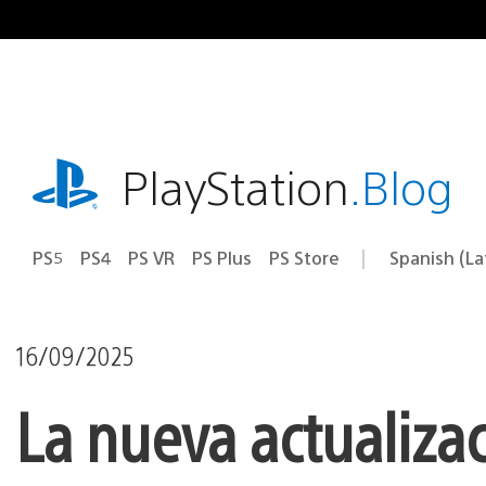
Pasa
al
contenido
playstation.com
PlayStation
.Blog
PS5
PS4
PS VR
PS Plus
PS Store
Spanish (L
Elige
Región
una
actual:
región
16/09/2025
La nueva actualiza