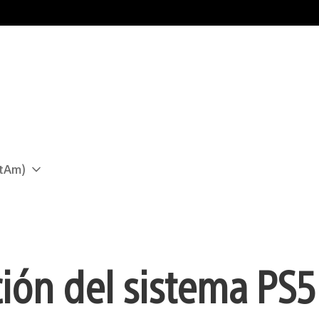
atAm)
ción del sistema PS