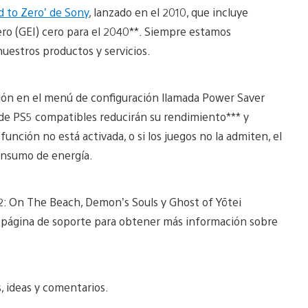
 to Zero’ de Sony
, lanzado en el 2010, que incluye
ero (GEI) cero para el 2040**. Siempre estamos
uestros productos y servicios.
ción en el menú de configuración llamada Power Saver
s de PS5 compatibles reducirán su rendimiento*** y
unción no está activada, o si los juegos no la admiten, el
consumo de energía.
2: On The Beach, Demon’s Souls y Ghost of Yōtei
 la página de soporte para obtener más información sobre
, ideas y comentarios.